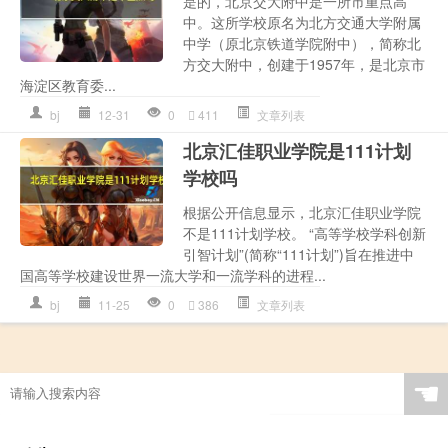
是的，北京交大附中是一所市重点高
中。这所学校原名为北方交通大学附属
中学（原北京铁道学院附中），简称北
方交大附中，创建于1957年，是北京市
海淀区教育委...
bj
12-31
0
411
文章列表
北京汇佳职业学院是111计划
学校吗
根据公开信息显示，北京汇佳职业学院
不是111计划学校。 “高等学校学科创新
引智计划”(简称“111计划”)旨在推进中
国高等学校建设世界一流大学和一流学科的进程...
bj
11-25
0
386
文章列表
☚