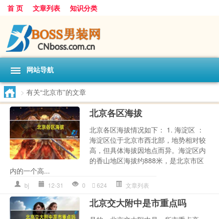
首 页
文章列表
知识分类
网站导航
>
有关“北京市”的文章
北京各区海拔
北京各区海拔情况如下： 1. 海淀区 ：
海淀区位于北京市西北部，地势相对较
高，但具体海拔因地点而异。海淀区内
的香山地区海拔约888米，是北京市区
内的一个高...
bj
12-31
0
624
文章列表
北京交大附中是市重点吗