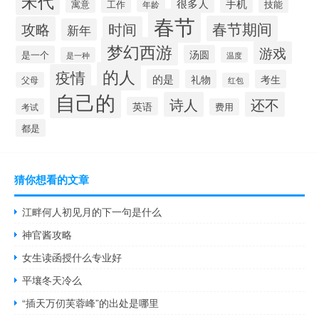
宋代
很多人
手机
寓意
工作
技能
年龄
春节
春节期间
攻略
时间
新年
梦幻西游
游戏
汤圆
是一个
是一种
温度
的人
疫情
的是
礼物
考生
父母
红包
自己的
诗人
还不
英语
考试
费用
都是
猜你想看的文章
江畔何人初见月的下一句是什么
神官酱攻略
女生读函授什么专业好
平壤冬天冷么
“插天万仞芙蓉峰”的出处是哪里