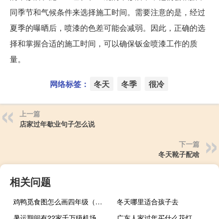
同季节和气候条件来选择施工时间。需要注意的是，经过
夏季的曝晒后，喷漆的色差可能会减弱。因此，正确的选
择和掌握合适的施工时间，可以确保钣金喷漆工作的质
量。
网络标签：
冬天
冬季
很冷
上一篇
店家过年歇业句子怎么说
下一篇
冬天靴子配啥
相关问题
鸡鸭觅食图怎么画四年级（鸡鸭觅食图怎么画）
冬天哪里适合孩子去
暑运期间有22家千万级机场进出港航班量同比2019年正增长
广东人家过年买什么花灯