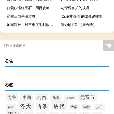
口袋妖怪红宝石一周目攻略
与旁观有关的成语
霸主三国手游攻略
“况茂林游倦”的出处是哪里
灿瑞科技：对三季度毛利改善持乐观态度
崔秀珍百科（崔秀珍）
☚
公告
标签
元宵节
习俗
中国
专业
作者
你可以
冬天
唐代
冬季
学校
孩子
农历
大学