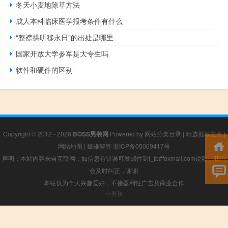
冬天小麦地除草方法
成人本科临床医学报考条件有什么
“整襟拱听移永日”的出处是哪里
国家开放大学参军是大专生吗
软件和硬件的区别
Copyright © 2012 - 2026
BOSS男装网
Powered by
网站分类目录
|
精选推荐文章
|
网站地图
|
疑难解答
浙ICP备05009417号
声明：本站内容来自互联网，如信息有错误可发邮件到f_fb#foxmail.com说明，我们
会及时纠正，谢谢
本站仅为个人兴趣爱好，不接盈利性广告及商业合作
小男孩