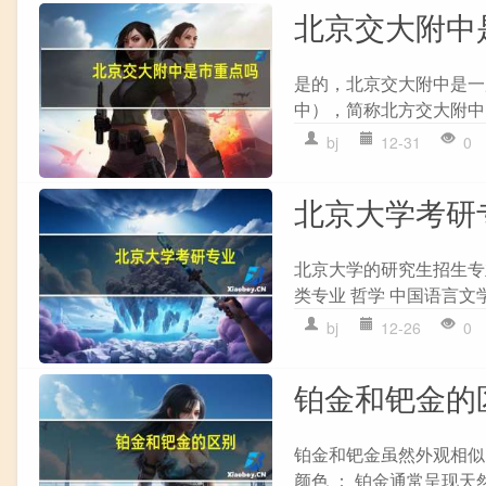
北京交大附中
是的，北京交大附中是一
中），简称北方交大附中，
bj
12-31
0
北京大学考研
北京大学的研究生招生专
类专业 哲学 中国语言文学
bj
12-26
0
铂金和钯金的
铂金和钯金虽然外观相似
颜色 ： 铂金通常呈现天