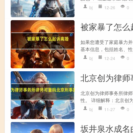
bj
12-26
0
被家暴了怎么
如果您遭受了家庭暴力并希
基本信息，包括姓名、性别
bj
12-24
0
北京创为律师
北京创为律师事务所律师
性。 详细解释：北京创为
bj
11-27
0
坂井泉水成名