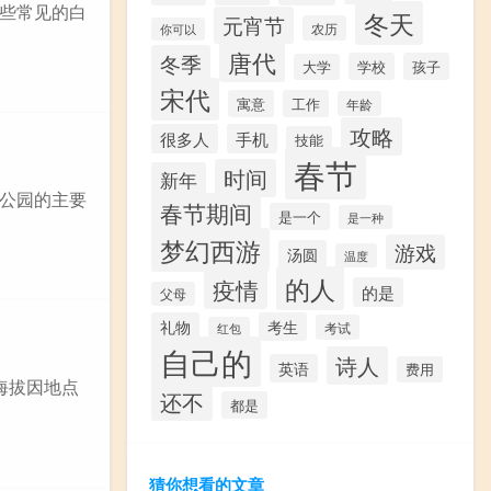
些常见的白
冬天
元宵节
农历
你可以
唐代
冬季
学校
孩子
大学
宋代
寓意
工作
年龄
攻略
很多人
手机
技能
春节
时间
新年
公园的主要
春节期间
是一个
是一种
梦幻西游
游戏
汤圆
温度
的人
疫情
的是
父母
礼物
考生
考试
红包
自己的
诗人
英语
费用
海拔因地点
还不
都是
猜你想看的文章