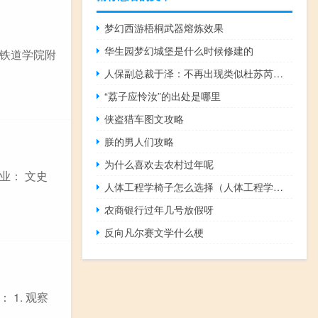
梦幻西游梧桐武器熔炼效果
华生园梦幻城堡是什么时候修建的
铁道学院附
人保副总裁于泽：不再出现类似杜苏芮级别灾害前提下 年初既定盈利目标不变
“荔子应怜汝”的出处是哪里
侠盗猎车图文攻略
朕的男人们攻略
为什么喜欢去农村过年呢
业： 文史
人体工程学椅子怎么选择（人体工程学椅子）
农商银行过年几号放假呀
反向凡尔赛文学什么梗
1. 观察