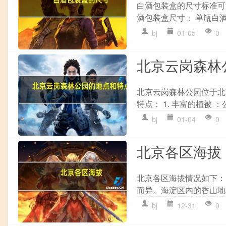
白酒包装盒的尺寸标准可
酒包装盒尺寸： 单瓶白酒 ：
bj
01-05
0
北京云岗森林
北京云岗森林公园位于北
特点： 1. 丰富的植被 
bj
01-04
0
北京各区海拔
北京各区海拔情况如下：
而异。海淀区内的香山地区
bj
12-31
0