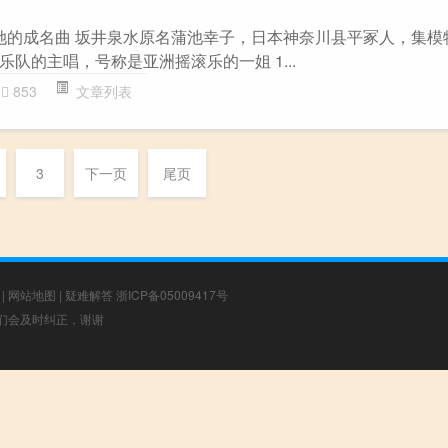
y是她的成名曲 坂井泉水原名蒲池幸子，日本神奈川县平冢人，集
队的主唱，号称是亚洲摇滚乐的一姐 1...
853
文章列表
3
下一页
尾页
|
网站地图
|
疑难解答
浙ICP备05009417号
，我们会及时纠正，谢谢