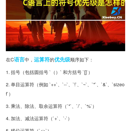
语言
运算符
优先级
在C
中，
的
顺序如下：
1. 括号（包括圆括号 `（）` 和方括号 `[]`）
2. 单目运算符（例如 `++`、`--`、`!`、`~`、`*`、`&`、`sizeo
f`）
3. 乘法、除法、取余运算符（`*`、`/`、`%`）
4. 加法、减法运算符（`+`、`-`）
5. 移位运算符（`<>`）