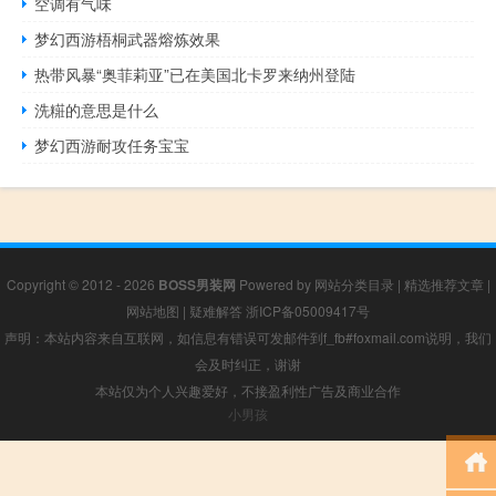
空调有气味
梦幻西游梧桐武器熔炼效果
热带风暴“奥菲莉亚”已在美国北卡罗来纳州登陆
洗糚的意思是什么
梦幻西游耐攻任务宝宝
Copyright © 2012 - 2026
BOSS男装网
Powered by
网站分类目录
|
精选推荐文章
|
网站地图
|
疑难解答
浙ICP备05009417号
声明：本站内容来自互联网，如信息有错误可发邮件到f_fb#foxmail.com说明，我们
会及时纠正，谢谢
本站仅为个人兴趣爱好，不接盈利性广告及商业合作
小男孩