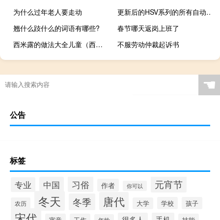
为什么过年老人要走动
更新后的HSV系列的所有自动版本都在方向盘后面安装了换挡杆
翘什么跂什么的词语有哪些?
春节哪天返岗上班了
西米露的做法大全儿童（西米露的做法）
不服劳动仲裁起诉书
☚
公告
标签
元宵节
习俗
中国
专业
作者
你可以
冬天
唐代
冬季
学校
孩子
农历
大学
宋代
很多人
手机
寓意
工作
技能
年龄