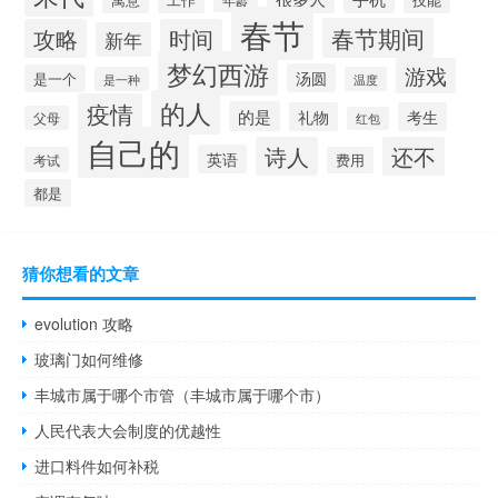
春节
春节期间
攻略
时间
新年
梦幻西游
游戏
汤圆
是一个
是一种
温度
的人
疫情
的是
礼物
考生
父母
红包
自己的
诗人
还不
英语
考试
费用
都是
猜你想看的文章
evolution 攻略
玻璃门如何维修
丰城市属于哪个市管（丰城市属于哪个市）
人民代表大会制度的优越性
进口料件如何补税