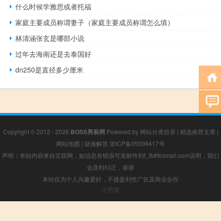
什么时候学雅思或者托福
家庭主要成员称谓妻子（家庭主要成员称谓怎么填）
林清涵张玄是哪部小说
过年去海南还是去泰国好
dn250是直径多少厘米
Copyright © 2012 - 2026
BOSS男装网
Powered by
网站分类目录
|
精选推荐文章
|
网站地图
|
疑难解答
浙ICP备05009417号
声明：本站内容来自互联网，如信息有错误可发邮件到f_fb#foxmail.com说明，我们
会及时纠正，谢谢
本站仅为个人兴趣爱好，不接盈利性广告及商业合作
小男孩