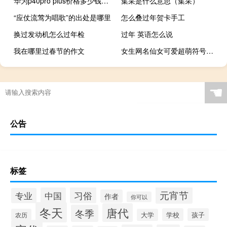
华为p40pro plus价格多少钱（华为p40pro pro）
集采是什么意思（集采）
“应仗流莺为唱歌”的出处是哪里
怎么叠过年贺卡手工
换过发动机怎么过年检
过年 英语怎么说
我在哪里过春节的作文
女生网名仙女可爱超萌符号（女生网名可爱超萌符号）
☚
公告
标签
元宵节
习俗
中国
专业
作者
你可以
冬天
唐代
冬季
学校
孩子
农历
大学