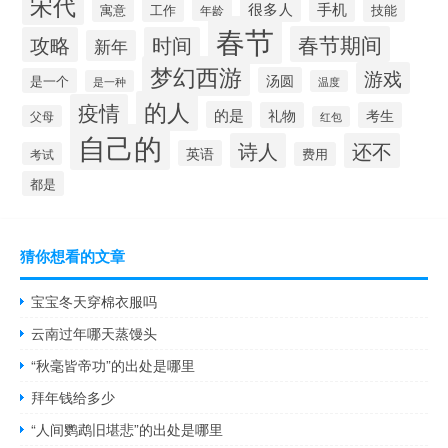
宋代
很多人
手机
寓意
工作
技能
年龄
春节
春节期间
攻略
时间
新年
梦幻西游
游戏
汤圆
是一个
是一种
温度
的人
疫情
的是
礼物
考生
父母
红包
自己的
诗人
还不
英语
考试
费用
都是
猜你想看的文章
宝宝冬天穿棉衣服吗
云南过年哪天蒸馒头
“秋毫皆帝功”的出处是哪里
拜年钱给多少
“人间鹦鹉旧堪悲”的出处是哪里