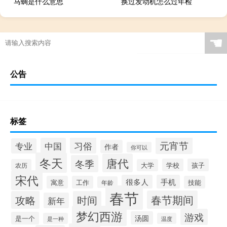
马蜩是什么意思
换过发动机怎么过年检
☚
公告
标签
元宵节
习俗
中国
专业
作者
你可以
冬天
唐代
冬季
学校
孩子
农历
大学
宋代
很多人
手机
寓意
工作
技能
年龄
春节
春节期间
攻略
时间
新年
梦幻西游
游戏
汤圆
是一个
是一种
温度