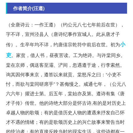
作者简介(汪遵)
（全唐诗云：一作王遵）（约公元八七七年前后在世），
字不详，宣州泾县人（唐诗纪事作宣城人。此从唐才子
小
传）。生卒年均不详，约唐僖宗乾符中前后在世。初为
吏
。家贫，借人书，昼夜苦读。工为绝诗。与许棠同乡。
棠在京师，偶送客至灞、浐间，忽遇遵于途，行李索然。
询其因何事来京，遵答以来就贡。棠怒斥之曰：“小吏不
忖，而欲与棠同研席乎”？甚侮慢之。咸通七年，（公元八
六六年）擢进士第。后五年，棠始亦及第。遵诗有集《唐
才子传》传世。他的诗绝大部分是怀古诗,有的是对历史上
卓越人物的歌颂；有的是借历史人物的遭遇来抒发自己怀
才不遇的情绪；有的是歌颂历史上的兴亡故事来警告当时
的统治者；有的直接反映当时的现实生活，这些诗都有一