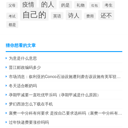
的人
疫情
的是
礼物
考生
父母
红包
自己的
诗人
还不
英语
考试
费用
都是
猜你想看的文章
为意是什么意思
晋江邮政编码多少
市场消息：叙利亚的Conco石油设施遭到袭击该设施有美军驻扎目前官方尚未确认这一消息
冬天适合断奶吗
孕期甲减要一直吃优甲乐吗（孕期甲减是什么原因）
梦幻西游怎么下载在手机
襄樊一中分科有何要求 是按自己要求选科吗（襄樊一中分科有何要求 是按自己要求选科吗）
过年快递费要涨价吗吗