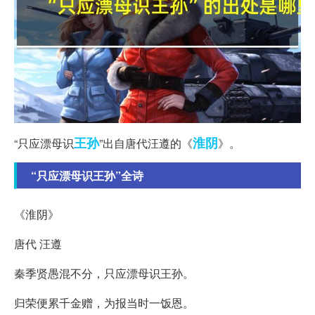
王孙
淮阴
“只应漂母识
”出自唐代汪遵的《
》。
“只应漂母识王孙”全诗
《淮阴》
唐代 汪遵
秦季贤愚混不分，只应漂母识王孙。
归荣便累千金赠，为报当时一饭恩。