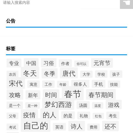
☚
公告
标签
元宵节
习俗
中国
专业
作者
你可以
冬天
唐代
冬季
学校
孩子
农历
大学
宋代
很多人
手机
寓意
工作
技能
年龄
春节
春节期间
攻略
时间
新年
梦幻西游
游戏
汤圆
是一个
是一种
温度
的人
疫情
的是
礼物
考生
父母
红包
自己的
诗人
还不
英语
考试
费用