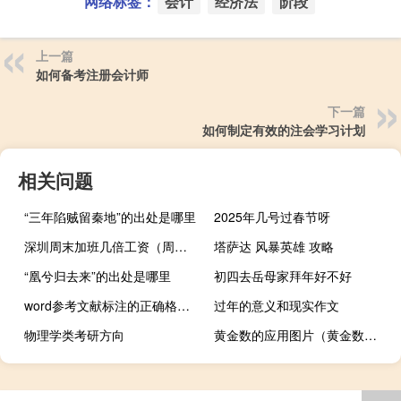
网络标签：
会计
经济法
阶段
上一篇
如何备考注册会计师
下一篇
如何制定有效的注会学习计划
相关问题
“三年陷贼留秦地”的出处是哪里
2025年几号过春节呀
深圳周末加班几倍工资（周末加班几倍工资）
塔萨达 风暴英雄 攻略
“凰兮归去来”的出处是哪里
初四去岳母家拜年好不好
word参考文献标注的正确格式（word参考文献标注）
过年的意义和现实作文
物理学类考研方向
黄金数的应用图片（黄金数的应用）