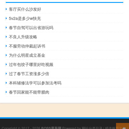
客厅买什么沙发好
5v2a是多少w快充
春节自驾可以出省游玩吗
不良人升级攻略
不服劳动仲裁起诉书
为什么明星成立基金
过年包饺子哪里好吃视频
过了春节工资涨多少倍
本科辅修法学可以参加法考吗
春节回家能不能带腊肉
Copyright © 2012 - 2026
BOSS男装网
Powered by
网站分类目录
|
精选推荐文章
|