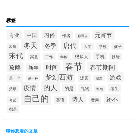
标签
元宵节
习俗
中国
专业
作者
你可以
冬天
唐代
冬季
学校
孩子
农历
大学
宋代
很多人
手机
寓意
工作
技能
年龄
春节
春节期间
攻略
时间
新年
梦幻西游
游戏
汤圆
是一个
是一种
温度
的人
疫情
的是
礼物
考生
父母
红包
自己的
诗人
还不
英语
考试
费用
都是
猜你想看的文章