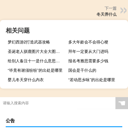
下一篇
冬天养什么
相关问题
梦幻西游2打造武器攻略
多大年龄会不会得心梗
圣诞老人驯鹿图片大全大图（圣诞老人驯鹿的名字）
拜年一定要从大门进吗
给别人备注十一是什么意思，有什么特殊含义吗什么梗
报名考雅思需要多少钱
“毕竟有谢须纷纷”的出处是哪里
国会是干什么的
婴儿冬天穿什么内衣
“若动思乡咏”的出处是哪里
☚
公告