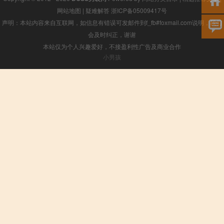
网站地图
|
疑难解答
浙ICP备05009417号
声明：本站内容来自互联网，如信息有错误可发邮件到f_fb#foxmail.com说明，我们
会及时纠正，谢谢
本站仅为个人兴趣爱好，不接盈利性广告及商业合作
小男孩