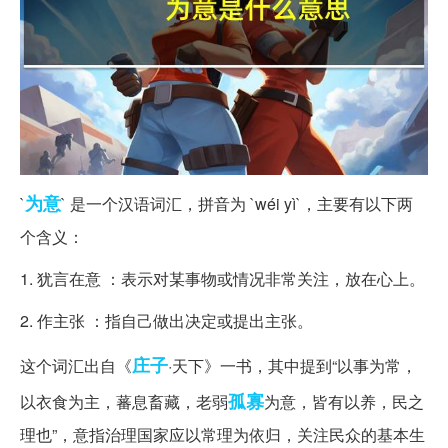
为意
`
` 是一个汉语词汇，拼音为 `wéi yì`，主要有以下两
个含义：
1. 犹言在意 ：表示对某事物或情况非常关注，放在心上。
2. 作主张 ：指自己做出决定或提出主张。
庄子
这个词汇出自《
·天下》一书，其中提到“以事为常，
孤寡
以衣食为主，蕃息畜藏，老弱
为意，皆有以养，民之
理也”，意指治理国家应以常理为依归，关注民众的基本生