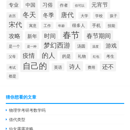
元宵节
习俗
中国
专业
作者
你可以
冬天
唐代
冬季
学校
孩子
农历
大学
宋代
很多人
手机
寓意
工作
技能
年龄
春节
春节期间
攻略
时间
新年
梦幻西游
游戏
汤圆
是一个
是一种
温度
的人
疫情
的是
礼物
考生
父母
红包
自己的
诗人
还不
英语
考试
费用
都是
猜你想看的文章
物理学考研考数学吗
借代类型
仙女露露攻略