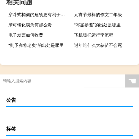
相关问题
穿斗式构架的建筑更有利于抗风抗震
元宵节最棒的作文二年级
摩可钢化膜为何那么贵
“岑崟参差”的出处是哪里
电子发票如何收费
飞机场托运行李流程
“则予亦将老矣”的出处是哪里
过年吃什么大蒜苗不会死
☚
公告
标签