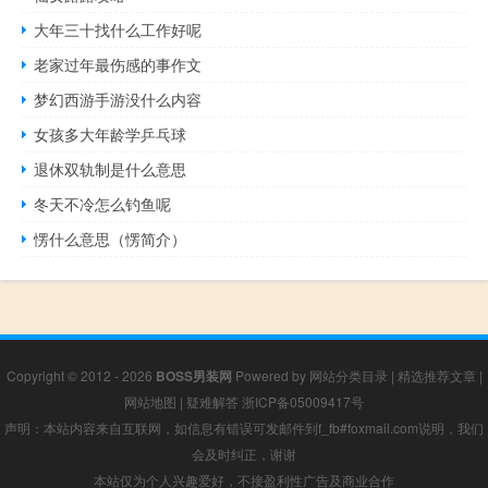
大年三十找什么工作好呢
老家过年最伤感的事作文
梦幻西游手游没什么内容
女孩多大年龄学乒乓球
退休双轨制是什么意思
冬天不冷怎么钓鱼呢
愣什么意思（愣简介）
Copyright © 2012 - 2026
BOSS男装网
Powered by
网站分类目录
|
精选推荐文章
|
网站地图
|
疑难解答
浙ICP备05009417号
声明：本站内容来自互联网，如信息有错误可发邮件到f_fb#foxmail.com说明，我们
会及时纠正，谢谢
本站仅为个人兴趣爱好，不接盈利性广告及商业合作