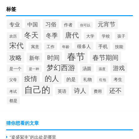
标签
元宵节
习俗
中国
专业
作者
你可以
冬天
唐代
冬季
学校
孩子
农历
大学
宋代
很多人
手机
寓意
工作
技能
年龄
春节
春节期间
攻略
时间
新年
梦幻西游
游戏
汤圆
是一个
是一种
温度
的人
疫情
的是
礼物
考生
父母
红包
自己的
诗人
还不
英语
考试
费用
都是
猜你想看的文章
“粢盛絜丰”的出处是哪里