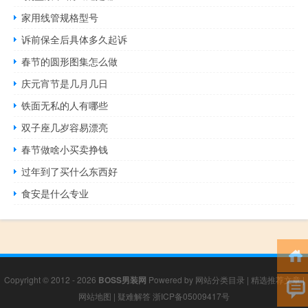
家用线管规格型号
诉前保全后具体多久起诉
春节的圆形图集怎么做
庆元宵节是几月几日
铁面无私的人有哪些
双子座几岁容易漂亮
春节做啥小买卖挣钱
过年到了买什么东西好
食安是什么专业
Copyright © 2012 - 2026
BOSS男装网
Powered by
网站分类目录
|
精选推荐文章
|
网站地图
|
疑难解答
浙ICP备05009417号