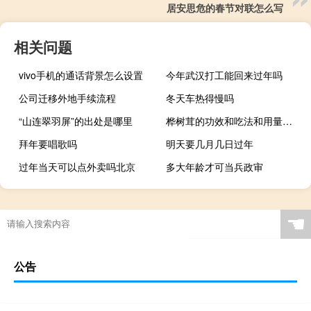
居安思危的春节对联怎么写
相关问题
vivo手机的通话背景怎么设置
今年武汉打工能回来过年吗
公司迁移外地手续流程
冬天车热得慢吗
“山连翠羽屏”的出处是哪里
桦树茸的功效和吃法和用量（桦树茸的功效）
拜年要唱歌吗
明天要几月几日过年
过年当天可以点外卖吗北京
多大年龄才可当兵政审
☚
公告