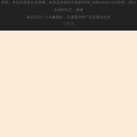
声明：本站内容来自互联网，如信息有错误可发邮件到f_fb#foxmail.com说明，我们
会及时纠正，谢谢
本站仅为个人兴趣爱好，不接盈利性广告及商业合作
小男孩