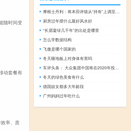
摩根士丹利：将本田评级从“持有”上调至“增持”目标价为5700日元
厨房过年摆什么最好风水好
能随时间变
“长眉凝绿几千年”的出处是哪里
怎么学数据结构
飞傲是哪个国家的
冬天睡地板上对身体有害吗
车评头条： 大众集团中国将在2020年投资超过60亿美元
段移动套餐有
冬天的绿色美食有什么
德国妓女都多大年龄段
广州妈妈过年吃什么
作效率、质