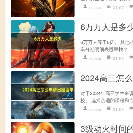
sslake
01-07
6万万人是多
6万万人等于6亿。 其他
车分期明细表哪里找？
sslake
01-06
2024高三怎
对于2024年高三学生来
校。 选择合适的课程和专
sslake
01-06
3级动火时间