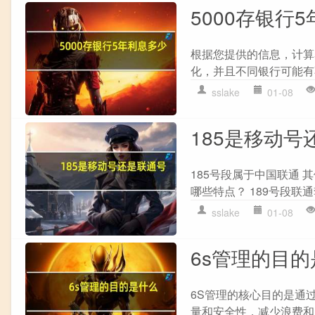
5000存银行
根据您提供的信息，计算
化，并且不同银行可能有
sslake
01-08
185是移动号
185号段属于中国联通 
哪些特点？ 189号段联
sslake
01-08
6s管理的目
6S管理的核心目的是通
量和安全性，减少浪费和