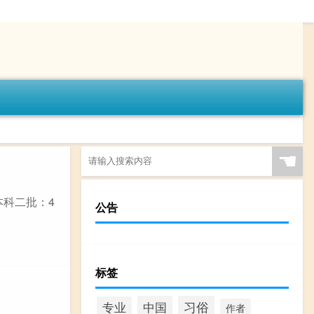
☚
本科二批：4
公告
标签
习俗
中国
专业
作者