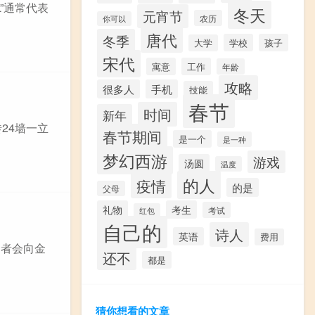
L”通常代表
冬天
元宵节
农历
你可以
唐代
冬季
学校
孩子
大学
宋代
寓意
工作
年龄
攻略
很多人
手机
技能
春节
时间
新年
24墙一立
春节期间
是一个
是一种
梦幻西游
游戏
汤圆
温度
的人
疫情
的是
父母
礼物
考生
考试
红包
自己的
诗人
英语
费用
资者会向金
还不
都是
猜你想看的文章