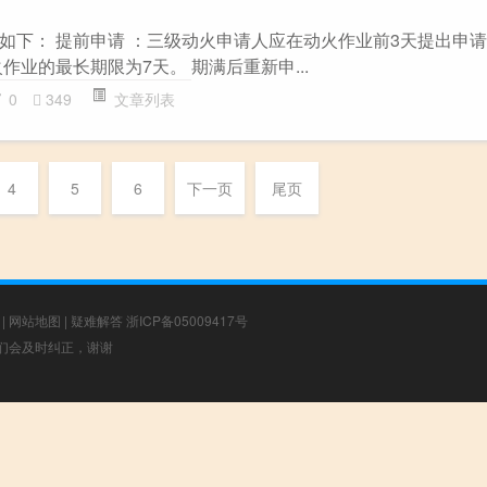
如下： 提前申请 ：三级动火申请人应在动火作业前3天提出申请
作业的最长期限为7天。 期满后重新申...
0
349
文章列表
4
5
6
下一页
尾页
|
网站地图
|
疑难解答
浙ICP备05009417号
，我们会及时纠正，谢谢