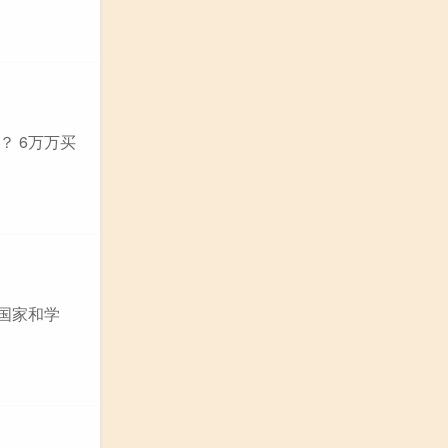
？ 6万万买
标国家和学