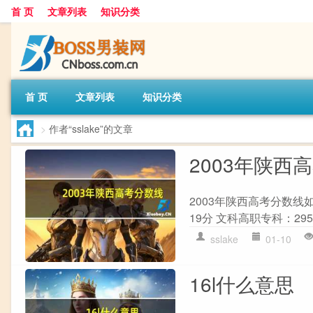
首 页
文章列表
知识分类
首 页
文章列表
知识分类
>
作者“sslake”的文章
2003年陕西
2003年陕西高考分数线
19分 文科高职专科：295
sslake
01-10
16l什么意思