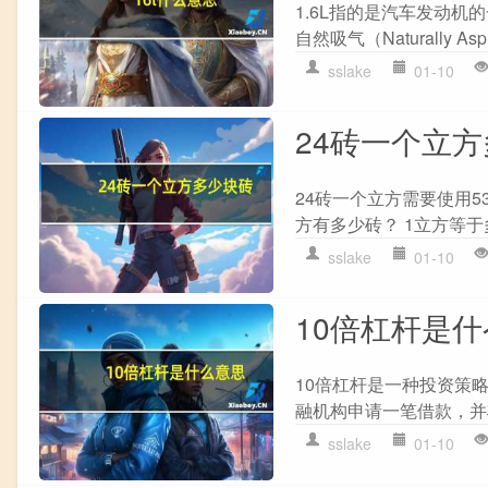
1.6L指的是汽车发动机的
自然吸气（Naturally A
sslake
01-10
24砖一个立
24砖一个立方需要使用5
方有多少砖？ 1立方等
sslake
01-10
10倍杠杆是
10倍杠杆是一种投资策
融机构申请一笔借款，并
sslake
01-10