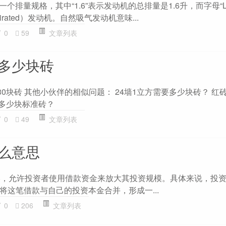
一个排量规格，其中“1.6”表示发动机的总排量是1.6升，而字母“
spirated）发动机。自然吸气发动机意味...
0
59
文章列表
方多少块砖
30块砖 其他小伙伴的相似问题： 24墙1立方需要多少块砖？ 红砖
于多少块标准砖？
0
49
文章列表
什么意思
略，允许投资者使用借款资金来放大其投资规模。具体来说，投
将这笔借款与自己的投资本金合并，形成一...
0
206
文章列表