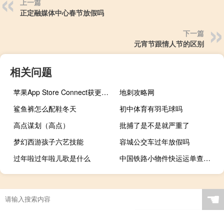
上一篇
正定融媒体中心春节放假吗
下一篇
元宵节跟情人节的区别
相关问题
苹果App Store Connect获更新：支持iOS 13深色模式
地刺攻略网
鲨鱼裤怎么配鞋冬天
初中体育有羽毛球吗
高点谋划（高点）
批捕了是不是就严重了
梦幻西游孩子六艺技能
容城公交车过年放假吗
过年啦过年啦儿歌是什么
中国铁路小物件快运运单查询（中国铁路小件货物查询）
☚