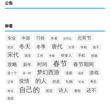
公告
标签
元宵节
习俗
中国
专业
作者
你可以
冬天
唐代
冬季
学校
孩子
农历
大学
宋代
很多人
手机
寓意
工作
技能
年龄
春节
春节期间
攻略
时间
新年
梦幻西游
游戏
汤圆
是一个
是一种
温度
的人
疫情
的是
礼物
考生
父母
红包
自己的
诗人
还不
英语
考试
费用
都是