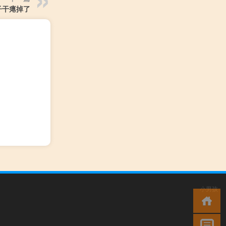
子干瘪掉了
小男孩