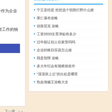
宁王圣经是 把把选个弱势打野什么梗
并作为企业
果仁瀑布攻略
侦探尼克 攻略
资工作的独
工资3500生育津贴有多少
过年能让别人住家里吗吗
企业的账目应该怎么做
我是智障 攻略
多大年纪会有颈椎病发作
“漠漠床上尘”的出处是哪里
热血海贼王攻略大全
下一篇