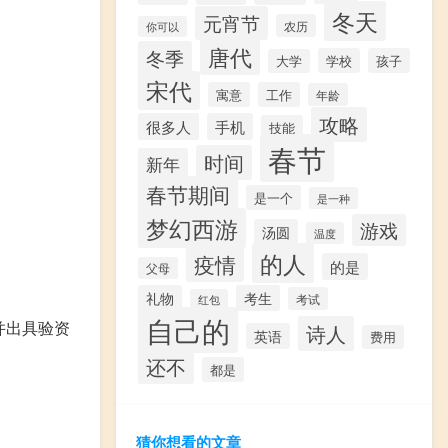
冬天
元宵节
农历
你可以
唐代
冬季
学校
孩子
大学
宋代
寓意
工作
年龄
攻略
很多人
手机
技能
春节
时间
新年
春节期间
是一个
是一种
梦幻西游
游戏
汤圆
温度
的人
疫情
的是
父母
礼物
考生
考试
红包
自己的
并出具验资
诗人
英语
费用
还不
都是
猜你想看的文章