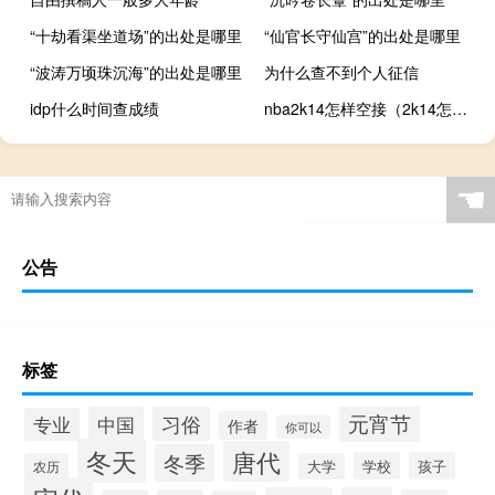
“十劫看渠坐道场”的出处是哪里
“仙官长守仙宫”的出处是哪里
“波涛万顷珠沉海”的出处是哪里
为什么查不到个人征信
idp什么时间查成绩
nba2k14怎样空接（2k14怎么空接）
☚
公告
标签
元宵节
习俗
中国
专业
作者
你可以
冬天
唐代
冬季
学校
孩子
农历
大学