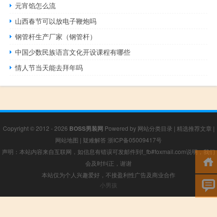
元宵馅怎么流
山西春节可以放电子鞭炮吗
钢管杆生产厂家（钢管杆）
中国少数民族语言文化开设课程有哪些
情人节当天能去拜年吗
Copyright © 2012 - 2026
BOSS男装网
Powered by
网站分类目录
|
精选推荐文章
|
网站地图
|
疑难解答
浙ICP备05009417号
声明：本站内容来自互联网，如信息有错误可发邮件到f_fb#foxmail.com说明，我们
会及时纠正，谢谢
本站仅为个人兴趣爱好，不接盈利性广告及商业合作
小男孩