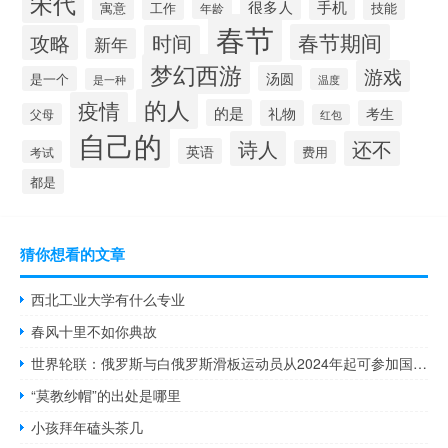
宋代
很多人
手机
寓意
工作
技能
年龄
春节
春节期间
攻略
时间
新年
梦幻西游
游戏
汤圆
是一个
是一种
温度
的人
疫情
的是
礼物
考生
父母
红包
自己的
诗人
还不
英语
考试
费用
都是
猜你想看的文章
西北工业大学有什么专业
春风十里不如你典故
世界轮联：俄罗斯与白俄罗斯滑板运动员从2024年起可参加国际比赛
“莫教纱帽”的出处是哪里
小孩拜年磕头茶几