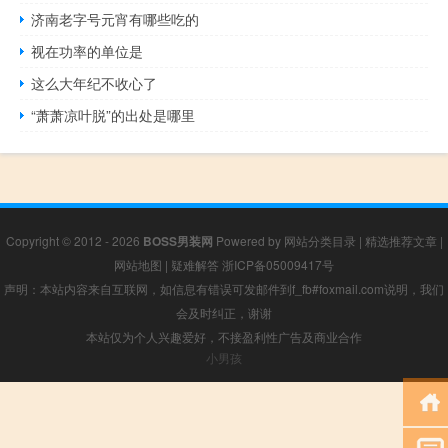
济南老字号元宵有哪些吃的
视在功率的单位是
这么大年纪不收心了
“萧萧凉叶脱”的出处是哪里
Copyright © 2012 - 2026
BOSS男装网
Powered by
网站分类目录
|
精选推荐文章
|
网站地图
|
疑难解答
浙ICP备05009417号
声明：本站内容来自互联网，如信息有错误可发邮件到f_fb#foxmail.com说明，我们
会及时纠正，谢谢
本站仅为个人兴趣爱好，不接盈利性广告及商业合作
小男孩