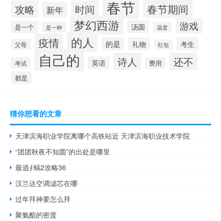
春节
春节期间
攻略
时间
新年
梦幻西游
游戏
汤圆
是一个
是一种
温度
的人
疫情
的是
礼物
考生
父母
红包
自己的
诗人
还不
英语
考试
费用
都是
猜你想看的文章
天津滨海职业学院离哪个高铁站近 天津滨海职业技术学院
“团团秋夜不知圆”的出处是哪里
最逍∮蜗2攻略36
汉兰达空调滤芯在哪
过年拜神要怎么拜
聚氨酯的密度