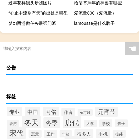
过年花样馒头步骤图片
给爷爷拜年的神兽有哪些
“心止中流别有天”的出处是哪里
爱流量800（爱流量）
梦幻西游做任务最强门派
lamousse是什么牌子
☚
公告
标签
元宵节
习俗
中国
专业
作者
你可以
冬天
唐代
冬季
学校
孩子
农历
大学
宋代
很多人
手机
寓意
工作
技能
年龄