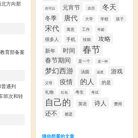
西北方向那
冬天
元宵节
农历
你可以
。
唐代
冬季
学校
孩子
大学
宋代
寓意
工作
年龄
攻略
很多人
手机
技能
春节
时间
新年
准、教育部备案
春节期间
是一个
是一种
梦幻西游
游戏
汤圆
温度
的人
疫情
的是
父母
和普通列
礼物
考生
考试
红包
车班次和转
自己的
诗人
英语
费用
还不
都是
猜你想看的文章