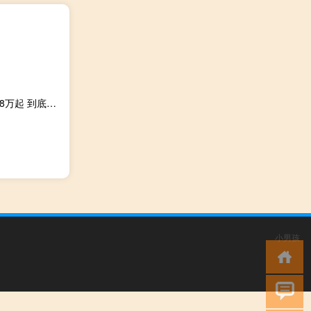
捷尼赛思G70猎装版提前到店有望广州车展上市三厢版25.08万起 到底什么情况嘞
小男孩