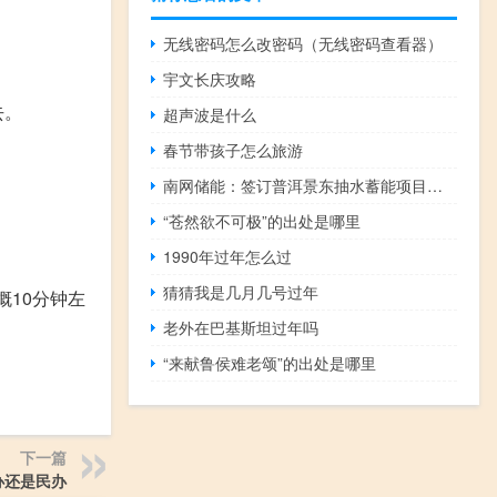
无线密码怎么改密码（无线密码查看器）
宇文长庆攻略
去。
超声波是什么
春节带孩子怎么旅游
南网储能：签订普洱景东抽水蓄能项目开发建设框架协议
“苍然欲不可极”的出处是哪里
1990年过年怎么过
猜猜我是几月几号过年
概10分钟左
老外在巴基斯坦过年吗
“来献鲁侯难老颂”的出处是哪里
下一篇
办还是民办