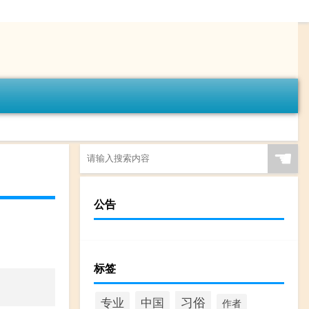
☚
公告
标签
习俗
中国
专业
作者