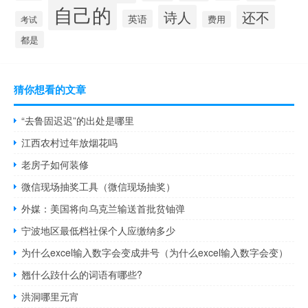
自己的
诗人
还不
英语
考试
费用
都是
猜你想看的文章
“去鲁固迟迟”的出处是哪里
江西农村过年放烟花吗
老房子如何装修
微信现场抽奖工具（微信现场抽奖）
外媒：美国将向乌克兰输送首批贫铀弹
宁波地区最低档社保个人应缴纳多少
为什么excel输入数字会变成井号（为什么excel输入数字会变）
翘什么跂什么的词语有哪些?
洪洞哪里元宵