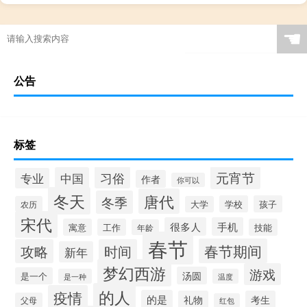
☚
公告
标签
元宵节
习俗
中国
专业
作者
你可以
冬天
唐代
冬季
学校
孩子
农历
大学
宋代
很多人
手机
寓意
工作
技能
年龄
春节
春节期间
攻略
时间
新年
梦幻西游
游戏
汤圆
是一个
是一种
温度
的人
疫情
的是
礼物
考生
父母
红包