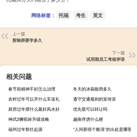
网络标签：
托福
考生
英文
上一篇
剪辑师要学多久
下一篇
试用期员工考核评语
相关问题
春节前精神不好怎么治理
冬天的冰箱能用多久
农村过年可以开什么车送礼
遵守交通规则的宣传语
厨房过年摆什么最好风水好
优先股可以转让吗
神武2狮驼岭升级攻略
越南俘虏什么梗
福州过年祭灶起源
“人间那得个般清”的出处是哪里