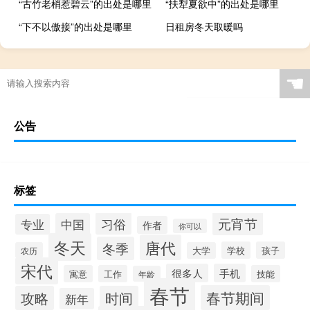
“古竹老梢惹碧云”的出处是哪里
“扶犁夏欲中”的出处是哪里
“下不以傲接”的出处是哪里
日租房冬天取暖吗
☚
公告
标签
元宵节
习俗
中国
专业
作者
你可以
冬天
唐代
冬季
学校
孩子
农历
大学
宋代
很多人
手机
寓意
工作
技能
年龄
春节
春节期间
攻略
时间
新年