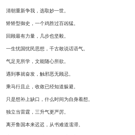
清朝重新争我，选取妙一世。
矫矫型御史，一个鸡胜过百凶猛。
回顾最有力量，几步也坚毅。
一生忧国忧民思想，千古敢说话语气。
气足充所学，文能随心所欲。
遇到事就奋发，触邪恶无顾忌。
乘马行且止，收敛已经知道躲避。
只是想补上缺口，什么时间为自身着想。
独立当雷霆，三升气更严厉。
离开鲁国本来迟迟，从书难道濡滞。