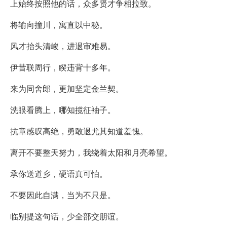
上始终按照他的话，众多贤才争相拉致。
将输向撞川，寓直以中秘。
风才抬头清峻，进退审难易。
伊昔联周行，睽违背十多年。
来为同舍郎，更加坚定金兰契。
洗眼看腾上，哪知揽征袖子。
抗章感叹高绝，勇敢退尤其知道羞愧。
离开不要整天努力，我绕着太阳和月亮希望。
承你送道乡，硬语真可怕。
不要因此自满，当为不只是。
临别提这句话，少全部交朋谊。