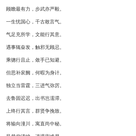
顾瞻最有力，步武亦严毅。
一生忧国心，千古敢言气。
气足充所学，文能行其意。
遇事辄奋发，触邪无顾忌。
乘骢行且止，敛手已知避。
但思补衮阙，何暇为身计。
独立当雷霆，三进气弥厉。
去鲁固迟迟，出书岂濡滞。
上终行其言，群贤争挽致。
将输向潼川，寓直尚中秘。