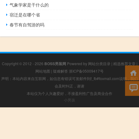
气象学家是干什么的
宿迁是在哪个省
春节有自驾游的吗
Copyright © 2012 - 2026
BOSS男装网
Powered by
网站分类目录
|
精选推荐文章
|
网站地图
|
疑难解答
浙ICP备05009417号
声明：本站内容来自互联网，如信息有错误可发邮件到f_fb#foxmail.com说明，我们
会及时纠正，谢谢
本站仅为个人兴趣爱好，不接盈利性广告及商业合作
小男孩