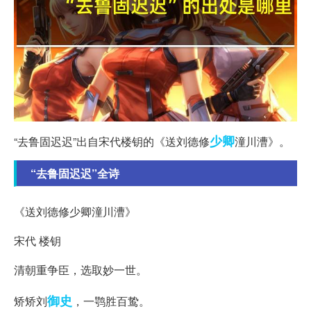
少卿
“去鲁固迟迟”出自宋代楼钥的《送刘德修
潼川漕》。
“去鲁固迟迟”全诗
《送刘德修少卿潼川漕》
宋代 楼钥
清朝重争臣，选取妙一世。
御史
矫矫刘
，一鹗胜百鸷。