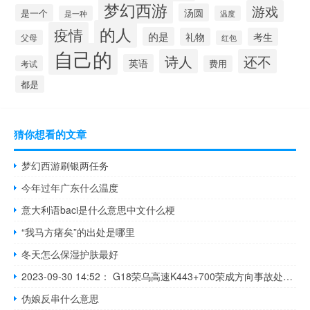
梦幻西游
游戏
汤圆
是一个
是一种
温度
的人
疫情
的是
礼物
考生
父母
红包
自己的
诗人
还不
英语
考试
费用
都是
猜你想看的文章
梦幻西游刷银两任务
今年过年广东什么温度
意大利语baci是什么意思中文什么梗
“我马方瘏矣”的出处是哪里
冬天怎么保湿护肤最好
2023-09-30 14:52： G18荣乌高速K443+700荣成方向事故处理完毕，道路恢复畅通。 ​​​
伪娘反串什么意思