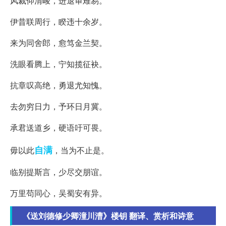
风裁仰清峻，进退审难易。
伊昔联周行，睽违十余岁。
来为同舍郎，愈笃金兰契。
洗眼看腾上，宁知揽征袂。
抗章叹高绝，勇退尤知愧。
去勿穷日力，予环日月冀。
承君送道乡，硬语吁可畏。
自满
毋以此
，当为不止是。
临别提斯言，少尽交朋谊。
万里苟同心，吴蜀安有异。
《送刘德修少卿潼川漕》楼钥 翻译、赏析和诗意