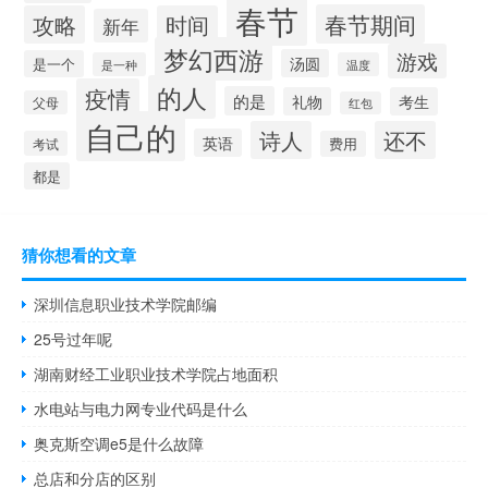
春节
春节期间
攻略
时间
新年
梦幻西游
游戏
汤圆
是一个
是一种
温度
的人
疫情
的是
礼物
考生
父母
红包
自己的
诗人
还不
英语
考试
费用
都是
猜你想看的文章
深圳信息职业技术学院邮编
25号过年呢
湖南财经工业职业技术学院占地面积
水电站与电力网专业代码是什么
奥克斯空调e5是什么故障
总店和分店的区别