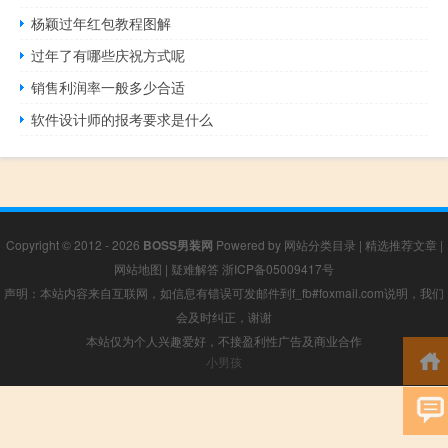
杨颖过年红包教程图解
过年了有哪些庆祝方式呢
销售利润率一般多少合适
软件设计师的报考要求是什么
Copyright © 2012 - 2026
BOSS男装网
Powered by
网站分类目录
|
精选推荐文章
|
网站地图
|
疑难解答
浙ICP备05009417号
声明：本站内容来自互联网，如信息有错误可发邮件到f_fb#foxmail.com说明，我们
会及时纠正，谢谢
本站仅为个人兴趣爱好，不接盈利性广告及商业合作
小男孩