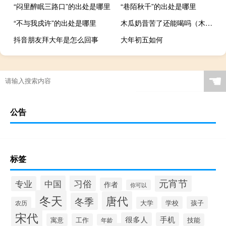
“闷里醉眠三路口”的出处是哪里
“巷陌秋千”的出处是哪里
“不与我戍许”的出处是哪里
木瓜奶昔苦了还能喝吗（木瓜奶）
抖音朋友拜大年是怎么回事
大年初五如何
☚
公告
标签
元宵节
习俗
中国
专业
作者
你可以
冬天
唐代
冬季
学校
孩子
农历
大学
宋代
很多人
手机
寓意
工作
技能
年龄