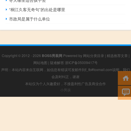
冬天哪里适合孩子去
“桐江久客无奇句”的出处是哪里
市政局是属于什么单位
Copyright © 2012 - 2026
BOSS男装网
Powered by
网站分类目录
|
精选推荐文章
|
网站地图
|
疑难解答
浙ICP备05009417号
声明：本站内容来自互联网，如信息有错误可发邮件到f_fb#foxmail.com说明，我们
会及时纠正，谢谢
本站仅为个人兴趣爱好，不接盈利性广告及商业合作
小男孩