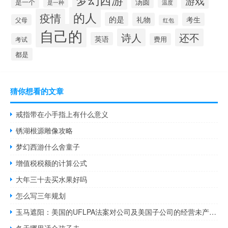
游戏
汤圆
是一个
是一种
温度
的人
疫情
的是
礼物
考生
父母
红包
自己的
诗人
还不
英语
考试
费用
都是
猜你想看的文章
戒指带在小手指上有什么意义
锈湖根源雕像攻略
梦幻西游什么舍童子
增值税税额的计算公式
大年三十去买水果好吗
怎么写三年规划
玉马遮阳：美国的UFLPA法案对公司及美国子公司的经营未产生任何影响