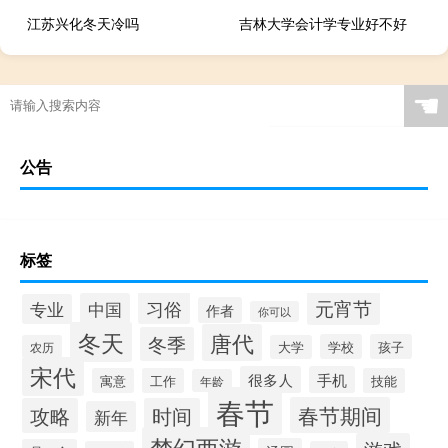
江苏兴化冬天冷吗
吉林大学会计学专业好不好
☚
公告
标签
元宵节
习俗
中国
专业
作者
你可以
冬天
唐代
冬季
学校
孩子
农历
大学
宋代
很多人
手机
寓意
工作
技能
年龄
春节
春节期间
攻略
时间
新年
梦幻西游