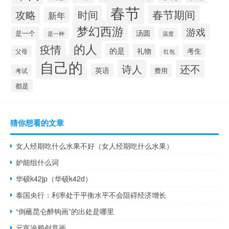
春节
春节期间
攻略
时间
新年
梦幻西游
游戏
汤圆
是一个
是一种
温度
的人
疫情
的是
礼物
考生
父母
红包
自己的
诗人
还不
英语
考试
费用
都是
猜你想看的文章
女人经期吃什么水果不好（女人经期吃什么水果）
妒能组什么词
华硕k42jp（华硕k42d）
泰国央行：利率处于平衡水平不会阻碍经济增长
“倒蘸昆仑醉钩画”的出处是哪里
元宵涂鸦创意画