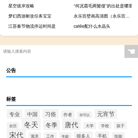
星空彼岸攻略
“何况霜毛两鬓侵”的出处是哪里
梦幻西游耐攻任务宝宝
永乐宫壁画高清图（永乐宫壁画简介）
江苏春节物流停运时间是
cat6e配什么水晶头
☚
公告
标签
元宵节
习俗
中国
专业
作者
你可以
冬天
唐代
冬季
学校
孩子
农历
大学
宋代
很多人
手机
寓意
工作
技能
年龄