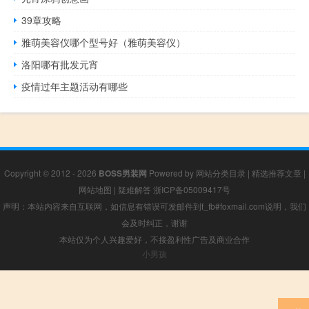
39章攻略
雅萌美容仪哪个型号好（雅萌美容仪）
洛阳哪有批发元宵
疫情过年主题活动有哪些
Copyright © 2012 - 2026
BOSS男装网
Powered by
网站分类目录
|
精选推荐文章
|
网站地图
|
疑难解答
浙ICP备05009417号
声明：本站内容来自互联网，如信息有错误可发邮件到f_fb#foxmail.com说明，我们
会及时纠正，谢谢
本站仅为个人兴趣爱好，不接盈利性广告及商业合作
小男孩