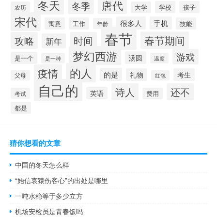
冬天
唐代
冬季
学校
孩子
农历
大学
宋代
很多人
手机
寓意
工作
技能
年龄
春节
春节期间
攻略
时间
新年
梦幻西游
游戏
汤圆
是一个
是一种
温度
的人
疫情
的是
礼物
考生
父母
红包
自己的
诗人
还不
英语
考试
费用
都是
猜你想看的文章
中国的冬天怎么样
“始信哀猿伤客心”的出处是哪里
一吨水稳等于多少立方
机场安检员是青春饭吗