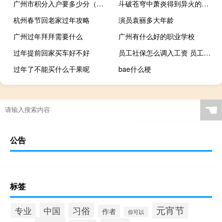
广州市积分入户要多少分（广州市积分入户）
斗破苍穹中萧炎得到异火的顺序（斗破苍穹萧炎异火顺序）
杭州春节回老家过年攻略
演员袁丽多大年龄
广州过年拜拜需要什么
广州有什么好的职业学校
过年提前回家买车好不好
员工社保怎么调入工资 员工社保怎么调入
过年了不能买什么干果呢
bae什么梗
☚
公告
标签
元宵节
习俗
中国
专业
作者
你可以