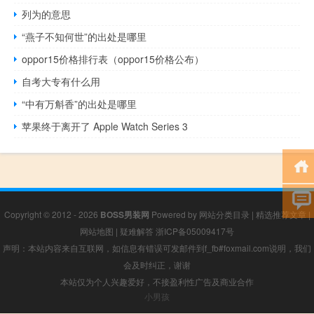
列为的意思
“燕子不知何世”的出处是哪里
oppor15价格排行表（oppor15价格公布）
自考大专有什么用
“中有万斛香”的出处是哪里
苹果终于离开了 Apple Watch Series 3
Copyright © 2012 - 2026
BOSS男装网
Powered by
网站分类目录
|
精选推荐文章
|
网站地图
|
疑难解答
浙ICP备05009417号
声明：本站内容来自互联网，如信息有错误可发邮件到f_fb#foxmail.com说明，我们
会及时纠正，谢谢
本站仅为个人兴趣爱好，不接盈利性广告及商业合作
小男孩