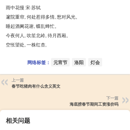
雨中花慢 宋·苏轼
邃院重帘, 何处惹得多情, 愁对风光。
睡起酒阑花谢, 蝶乱蜂忙。
今夜何人, 吹笙北岭, 待月西厢。
空怅望处, 一株红杏,
网络标签：
元宵节
洛阳
灯会
上一篇
春节吃猪肉有什么含义英文
下一篇
海底捞春节期间工资涨价吗
相关问题