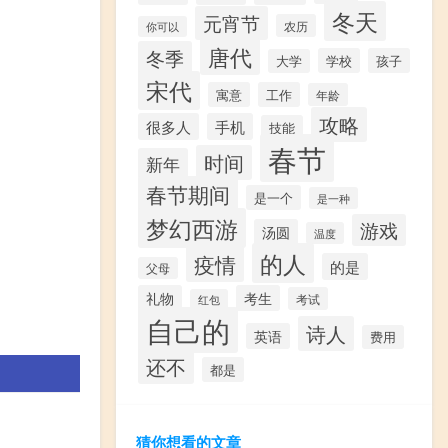
冬天
元宵节
农历
你可以
唐代
冬季
学校
孩子
大学
宋代
寓意
工作
年龄
攻略
很多人
手机
技能
春节
时间
新年
春节期间
是一个
是一种
梦幻西游
游戏
汤圆
温度
的人
疫情
的是
父母
礼物
考生
考试
红包
自己的
诗人
英语
费用
还不
都是
猜你想看的文章