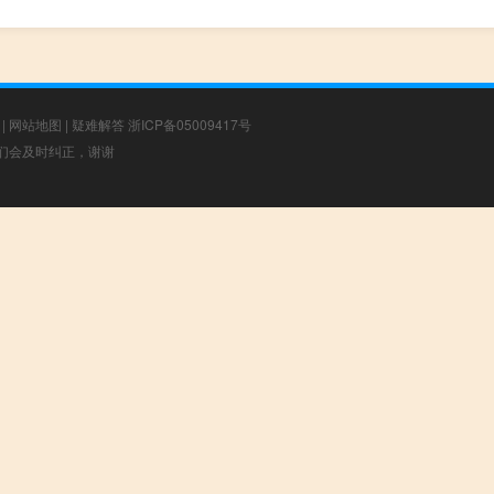
|
网站地图
|
疑难解答
浙ICP备05009417号
，我们会及时纠正，谢谢