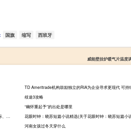
：
国旗
缩写
西班牙
威能壁挂炉暖气片温度
TD Ameritrade机构鼓励独立的RIA为企业寻求更现代 
歧途3攻略
“幽怀重起予”的出处是哪里
香港恒生科技指数涨超4%阅文集团、理想汽车均涨超10%金蝶国际、快手、美团均涨超5%
花眼时钟：晓苏短篇小说精选(关于花眼时钟：晓苏短篇小说
河南女孩过冬天穿什么