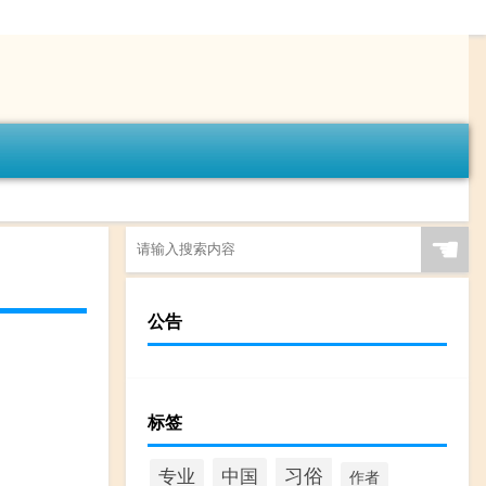
☚
公告
标签
习俗
中国
专业
作者