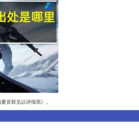
贻夏首获见以诗报焉》。