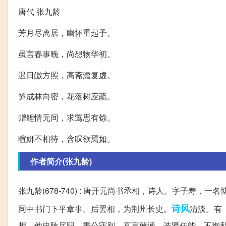
唐代 张九龄
芳月尽离居，幽怀重起予。
虽言春事晚，尚想物华初。
迟日皦方照，高斋澹复虚。
笋成林向密，花落树应疏。
赠鲤情无间，求莺思有馀。
暄妍不相待，含叹欲焉如。
作者简介(张九龄)
张九龄(678-740) : 唐开元尚书丞相，诗人。字子寿，一
诗风
同中书门下平章事。后罢相，为荆州长史。
清淡。有
相。他忠耿尽职，秉公守则，直言敢谏，选贤任能，不徇私