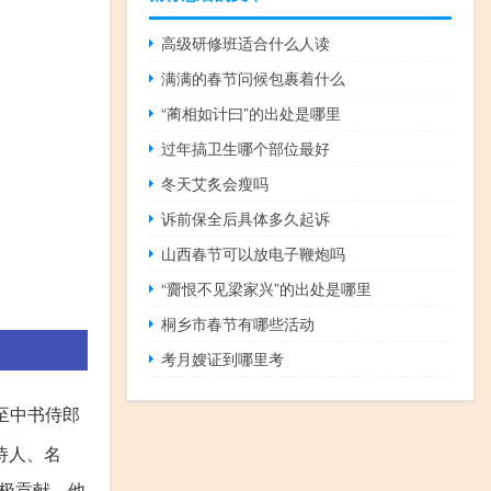
高级研修班适合什么人读
满满的春节问候包裹着什么
“蔺相如计曰”的出处是哪里
过年搞卫生哪个部位最好
冬天艾炙会瘦吗
诉前保全后具体多久起诉
山西春节可以放电子鞭炮吗
“齎恨不见梁家兴”的出处是哪里
桐乡市春节有哪些活动
考月嫂证到哪里考
至中书侍郎
诗人、名
极贡献。他