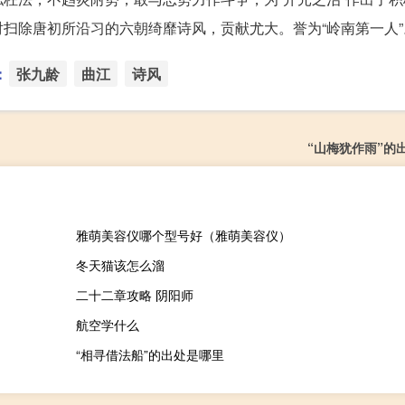
扫除唐初所沿习的六朝绮靡诗风，贡献尤大。誉为“岭南第一人”
：
张九龄
曲江
诗风
“山梅犹作雨”的
雅萌美容仪哪个型号好（雅萌美容仪）
冬天猫该怎么溜
二十二章攻略 阴阳师
航空学什么
“相寻借法船”的出处是哪里