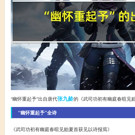
张九龄
“幽怀重起予”出自唐代
的《武司功初有幽庭春暄见
“幽怀重起予”全诗
《武司功初有幽庭春暄见贻夏首获见以诗报焉》