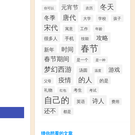
冬天
元宵节
农历
你可以
唐代
冬季
学校
孩子
大学
宋代
寓意
工作
年龄
攻略
很多人
手机
技能
春节
时间
新年
春节期间
是一个
是一种
梦幻西游
游戏
汤圆
温度
的人
疫情
的是
父母
礼物
考生
考试
红包
自己的
诗人
英语
费用
还不
都是
猜你想看的文章