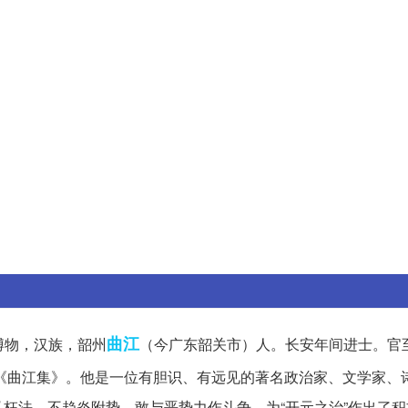
曲江
名博物，汉族，韶州
（今广东韶关市）人。长安年间进士。官
《曲江集》。他是一位有胆识、有远见的著名政治家、文学家、
枉法，不趋炎附势，敢与恶势力作斗争，为“开元之治”作出了积