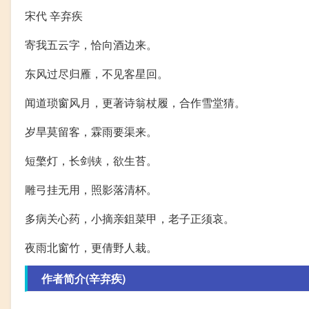
宋代 辛弃疾
寄我五云字，恰向酒边来。
东风过尽归雁，不见客星回。
闻道琐窗风月，更著诗翁杖履，合作雪堂猜。
岁旱莫留客，霖雨要渠来。
短檠灯，长剑铗，欲生苔。
雕弓挂无用，照影落清杯。
多病关心药，小摘亲鉏菜甲，老子正须哀。
夜雨北窗竹，更倩野人栽。
作者简介(辛弃疾)