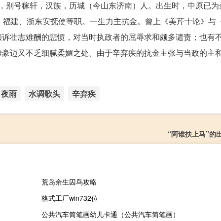
幼安，别号稼轩，汉族，历城（今山东济南）人。出生时，中原已
、福建、浙东安抚使等职。一生力主抗金。曾上《美芹十论》与
倾诉壮志难酬的悲愤，对当时执政者的屈辱求和颇多谴责；也有
雄豪迈又不乏细腻柔媚之处。由于辛弃疾的抗金主张与当政的主
夜雨
水调歌头
辛弃疾
“阿谁扶上马”的
荒岛余生囚鸟攻略
格式工厂win732位
公共汽车简笔画幼儿卡通（公共汽车简笔画）