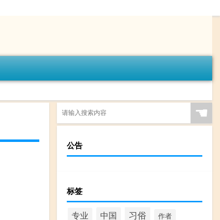
☚
公告
标签
习俗
中国
专业
作者