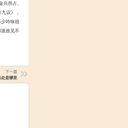
为金兵所占。
《九议》，
不少吟咏祖
和派政见不
下一篇
出处是哪里