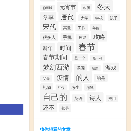
冬天
元宵节
农历
你可以
唐代
冬季
学校
孩子
大学
宋代
寓意
工作
年龄
攻略
很多人
手机
技能
春节
时间
新年
春节期间
是一个
是一种
梦幻西游
游戏
汤圆
温度
的人
疫情
的是
父母
礼物
考生
考试
红包
自己的
诗人
英语
费用
还不
都是
猜你想看的文章