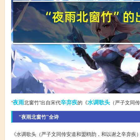
夜雨
辛弃疾
水调歌头
“
北窗竹”出自宋代
的《
（严子文同传
“夜雨北窗竹”全诗
《水调歌头（严子文同传安道和盟鸥韵，和以谢之辛弃疾