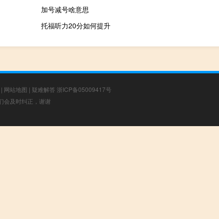
加号减号啥意思
托福听力20分如何提升
|
网站地图
|
疑难解答
浙ICP备05009417号
，我们会及时纠正，谢谢