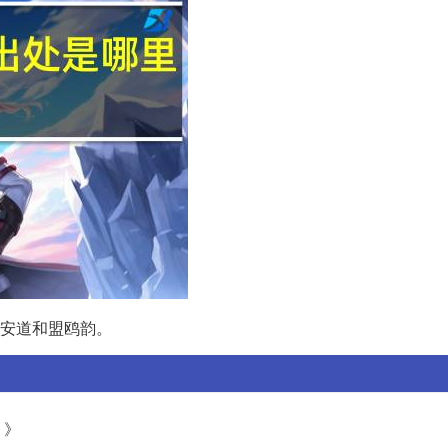
安道和盟鸥韵。
）》