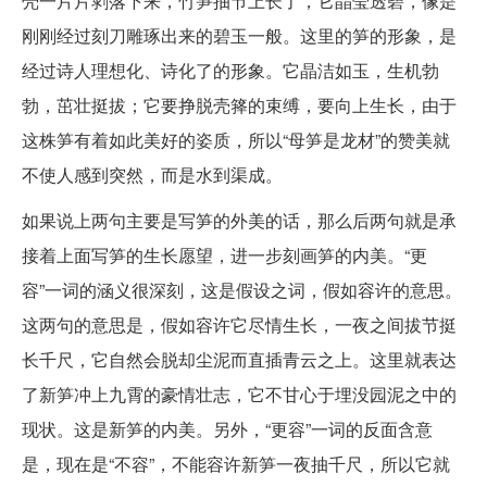
壳一片片剥落下来，竹笋抽节上长了，它晶莹透碧，像是
刚刚经过刻刀雕琢出来的碧玉一般。这里的笋的形象，是
经过诗人理想化、诗化了的形象。它晶洁如玉，生机勃
勃，茁壮挺拔；它要挣脱壳箨的束缚，要向上生长，由于
这株笋有着如此美好的姿质，所以“母笋是龙材”的赞美就
不使人感到突然，而是水到渠成。
如果说上两句主要是写笋的外美的话，那么后两句就是承
接着上面写笋的生长愿望，进一步刻画笋的内美。“更
容”一词的涵义很深刻，这是假设之词，假如容许的意思。
这两句的意思是，假如容许它尽情生长，一夜之间拔节挺
长千尺，它自然会脱却尘泥而直插青云之上。这里就表达
了新笋冲上九霄的豪情壮志，它不甘心于埋没园泥之中的
现状。这是新笋的内美。另外，“更容”一词的反面含意
是，现在是“不容”，不能容许新笋一夜抽千尺，所以它就