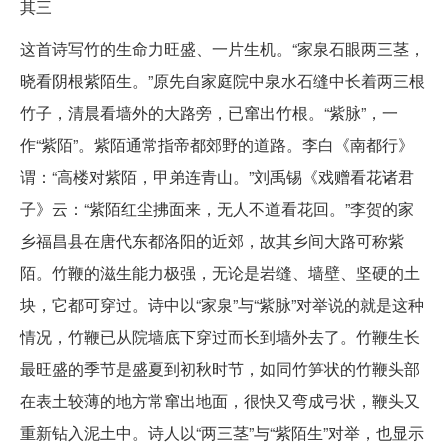
其三
这首诗写竹的生命力旺盛、一片生机。“家泉石眼两三茎，
晓看阴根紫陌生。”原先自家庭院中泉水石缝中长着两三根
竹子，清晨看墙外的大路旁，已窜出竹根。“紫脉”，一
作“紫陌”。紫陌通常指帝都郊野的道路。李白《南都行》
谓：“高楼对紫陌，甲弟连青山。”刘禹锡《戏赠看花诸君
子》云：“紫陌红尘拂面来，无人不道看花回。”李贺的家
乡福昌县在唐代东都洛阳的近郊，故其乡间大路可称紫
陌。竹鞭的滋生能力极强，无论是岩缝、墙壁、坚硬的土
块，它都可穿过。诗中以“家泉”与“紫脉”对举说的就是这种
情况，竹鞭已从院墙底下穿过而长到墙外去了。竹鞭生长
最旺盛的季节是盛夏到初秋时节，如同竹笋状的竹鞭头部
在表土较薄的地方常窜出地面，很快又弯成弓状，鞭头又
重新钻入泥土中。诗人以“两三茎”与“紫陌生”对举，也显示