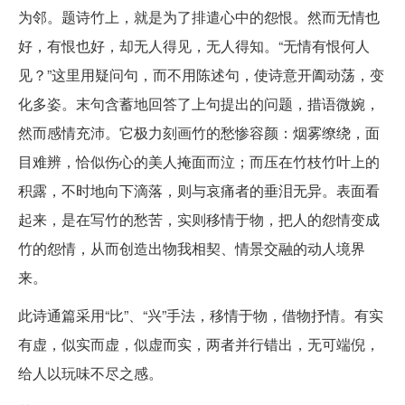
为邻。题诗竹上，就是为了排遣心中的怨恨。然而无情也
好，有恨也好，却无人得见，无人得知。“无情有恨何人
见？”这里用疑问句，而不用陈述句，使诗意开阖动荡，变
化多姿。末句含蓄地回答了上句提出的问题，措语微婉，
然而感情充沛。它极力刻画竹的愁惨容颜：烟雾缭绕，面
目难辨，恰似伤心的美人掩面而泣；而压在竹枝竹叶上的
积露，不时地向下滴落，则与哀痛者的垂泪无异。表面看
起来，是在写竹的愁苦，实则移情于物，把人的怨情变成
竹的怨情，从而创造出物我相契、情景交融的动人境界
来。
此诗通篇采用“比”、“兴”手法，移情于物，借物抒情。有实
有虚，似实而虚，似虚而实，两者并行错出，无可端倪，
给人以玩味不尽之感。