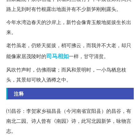
路上见到时有竹根露出地面并有不少新笋刚刚露头。
今年水湾边春天的沙岸上，新竹会像青玉般地挺拔生长出
来。
老竹虽老，仍矫天挺拔，梢可拂云，而我并不大老，却只
司马相如
能像家居茂陵时的
一样，甘守清贫。
风吹竹声时，仿佛雨啸；而风和景明时，一小鸟栖息枝
头，其景却可映入酒樽之中。
注释
⑴昌谷：李贺家乡福昌县（今河南省宜阳县）的昌谷，有
南北二园。诗人曾有《南园》诗，此写北园新笋，咏物言
志。