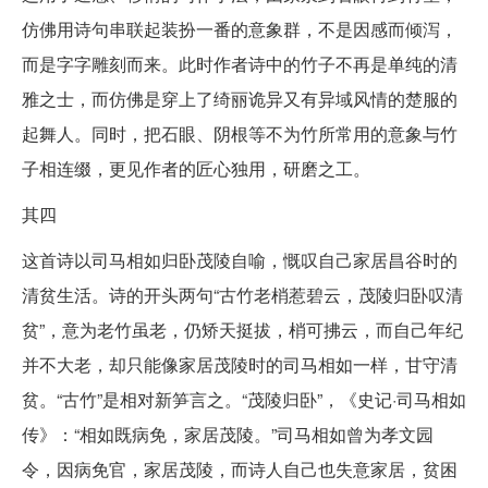
仿佛用诗句串联起装扮一番的意象群，不是因感而倾泻，
而是字字雕刻而来。此时作者诗中的竹子不再是单纯的清
雅之士，而仿佛是穿上了绮丽诡异又有异域风情的楚服的
起舞人。同时，把石眼、阴根等不为竹所常用的意象与竹
子相连缀，更见作者的匠心独用，研磨之工。
其四
这首诗以司马相如归卧茂陵自喻，慨叹自己家居昌谷时的
清贫生活。诗的开头两句“古竹老梢惹碧云，茂陵归卧叹清
贫”，意为老竹虽老，仍矫天挺拔，梢可拂云，而自己年纪
并不大老，却只能像家居茂陵时的司马相如一样，甘守清
贫。“古竹”是相对新笋言之。“茂陵归卧”，《史记·司马相如
传》：“相如既病免，家居茂陵。”司马相如曾为孝文园
令，因病免官，家居茂陵，而诗人自己也失意家居，贫困