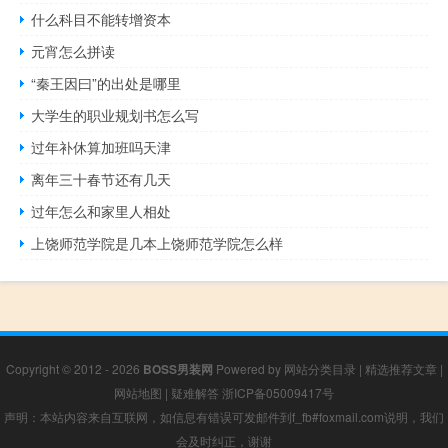
什么科目不能转增资本
元宵怎么拼读
“秦王因曰”的出处是哪里
大学生的职业规划书怎么写
过年补休算加班吗天津
离年三十春节还有几天
过年怎么和家里人相处
上饶师范学院是几本上饶师范学院怎么样
Copyright © 2012 - 2026
BOSS男装网
Powered by
网站分类目录
|
精选推荐文章
|
网站地图
|
疑难解答
浙ICP备05009417号
声明：本站内容来自互联网，如信息有错误可发邮件到f_fb#foxmail.com说明，我们
会及时纠正，谢谢