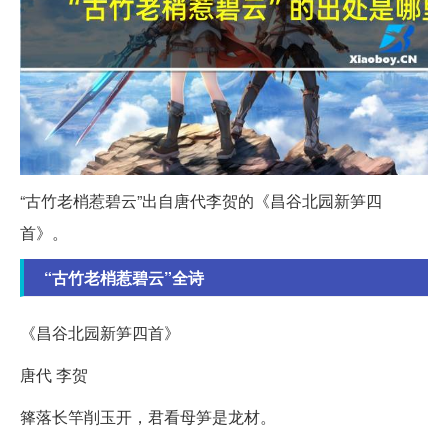
“古竹老梢惹碧云”出自唐代李贺的《昌谷北园新笋四
首》。
“古竹老梢惹碧云”全诗
《昌谷北园新笋四首》
唐代 李贺
箨落长竿削玉开，君看母笋是龙材。