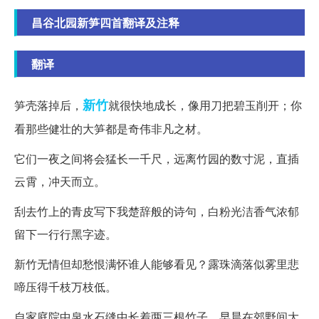
昌谷北园新笋四首翻译及注释
翻译
新竹
笋壳落掉后，
就很快地成长，像用刀把碧玉削开；你
看那些健壮的大笋都是奇伟非凡之材。
它们一夜之间将会猛长一千尺，远离竹园的数寸泥，直插
云霄，冲天而立。
刮去竹上的青皮写下我楚辞般的诗句，白粉光洁香气浓郁
留下一行行黑字迹。
新竹无情但却愁恨满怀谁人能够看见？露珠滴落似雾里悲
啼压得千枝万枝低。
自家庭院中泉水石缝中长着两三根竹子，早晨在郊野间大