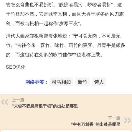
管怎么弯曲也不易折断。“皎皎者易污，峤峤者易折”，这
于竹枝却不然，它是既坚又韧，而且无畏于寒冬的风刀霜
剑，而被与松柏一起称作“岁寒三友”。
清代大画家郑板桥曾夸张地说：“宁可食无肉，不可居无
竹。”古往今来，喜竹、咏竹、画竹的骚客、丹青手是颇多
的，而这组诗在众多的咏竹佳作中也堪称上乘。
SEO优化
网络标签：
司马相如
新竹
诗人
上一篇
“未尝不叹息痛恨于桓”的出处是哪里
下一篇
“中有万斛香”的出处是哪里