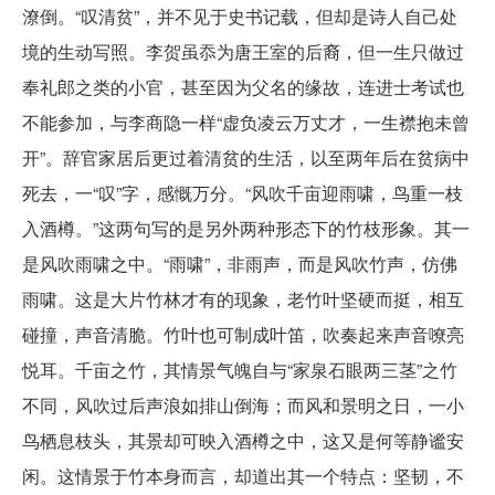
潦倒。“叹清贫”，并不见于史书记载，但却是诗人自己处
境的生动写照。李贺虽忝为唐王室的后裔，但一生只做过
奉礼郎之类的小官，甚至因为父名的缘故，连进士考试也
不能参加，与李商隐一样“虚负凌云万丈才，一生襟抱未曾
开”。辞官家居后更过着清贫的生活，以至两年后在贫病中
死去，一“叹”字，感慨万分。“风吹千亩迎雨啸，鸟重一枝
入酒樽。”这两句写的是另外两种形态下的竹枝形象。其一
是风吹雨啸之中。“雨啸”，非雨声，而是风吹竹声，仿佛
雨啸。这是大片竹林才有的现象，老竹叶坚硬而挺，相互
碰撞，声音清脆。竹叶也可制成叶笛，吹奏起来声音嘹亮
悦耳。千亩之竹，其情景气魄自与“家泉石眼两三茎”之竹
不同，风吹过后声浪如排山倒海；而风和景明之日，一小
鸟栖息枝头，其景却可映入酒樽之中，这又是何等静谧安
闲。这情景于竹本身而言，却道出其一个特点：坚韧，不