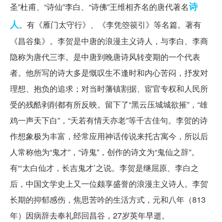
诗
圣”杜甫、“诗仙”李白、“诗佛”王维相齐名的唐代著名
人
。有《雁门太守行》、《李凭箜篌引》等名篇。著有
《昌谷集》。李贺是中唐的浪漫主义诗人，与李白、李商
隐称为唐代三李。是中唐到晚唐诗风转变期的一个代表
者。他所写的诗大多是慨叹生不逢时和内心苦闷，抒发对
理想、抱负的追求；对当时藩镇割据、宦官专权和人民所
受的残酷剥削都有所反映。留下了“黑云压城城欲摧”，“雄
鸡一声天下白”，“天若有情天亦老”等千古佳句。李贺的诗
作想象极为丰富，经常应用神话传说来托古寓今，所以后
人常称他为“鬼才”，“诗鬼”，创作的诗文为“鬼仙之辞”。
有“‘太白仙才，长吉鬼才’之说。李贺是继屈原、李白之
后，中国文学史上又一位颇享盛誉的浪漫主义诗人。李贺
长期的抑郁感伤，焦思苦吟的生活方式，元和八年（813
年）因病辞去奉礼郎回昌谷，27岁英年早逝。