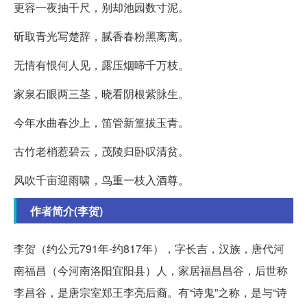
更容一夜抽千尺，别却池园数寸泥。
斫取青光写楚辞，腻香春粉黑离离。
无情有恨何人见，露压烟啼千万枝。
家泉石眼两三茎，晓看阴根紫脉生。
今年水曲春沙上，笛管新篁拔玉青。
古竹老梢惹碧云，茂陵归卧叹清贫。
风吹千亩迎雨啸，鸟重一枝入酒尊。
作者简介(李贺)
李贺（约公元791年-约817年），字长吉，汉族，唐代河
南福昌（今河南洛阳宜阳县）人，家居福昌昌谷，后世称
李昌谷，是唐宗室郑王李亮后裔。有“诗鬼”之称，是与“诗