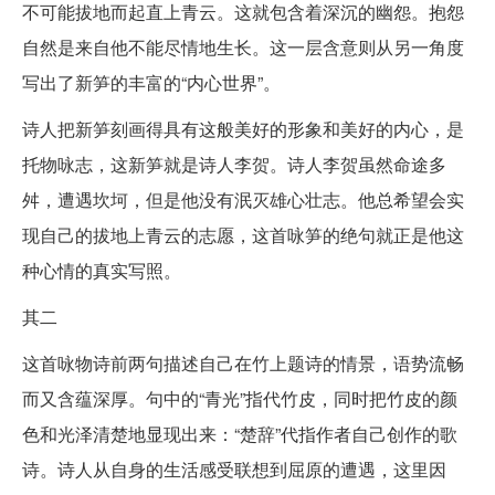
不可能拔地而起直上青云。这就包含着深沉的幽怨。抱怨
自然是来自他不能尽情地生长。这一层含意则从另一角度
写出了新笋的丰富的“内心世界”。
诗人把新笋刻画得具有这般美好的形象和美好的内心，是
托物咏志，这新笋就是诗人李贺。诗人李贺虽然命途多
舛，遭遇坎坷，但是他没有泯灭雄心壮志。他总希望会实
现自己的拔地上青云的志愿，这首咏笋的绝句就正是他这
种心情的真实写照。
其二
这首咏物诗前两句描述自己在竹上题诗的情景，语势流畅
而又含蕴深厚。句中的“青光”指代竹皮，同时把竹皮的颜
色和光泽清楚地显现出来：“楚辞”代指作者自己创作的歌
诗。诗人从自身的生活感受联想到屈原的遭遇，这里因