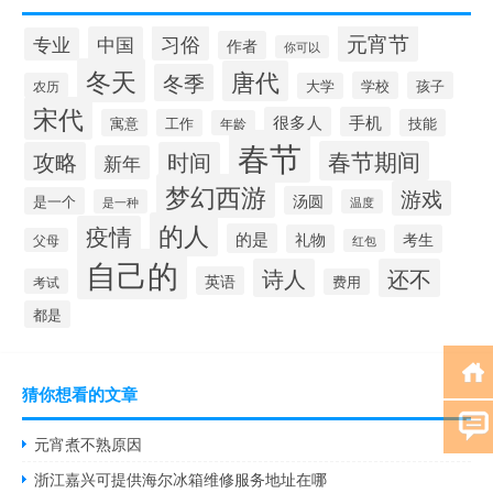
元宵节
习俗
中国
专业
作者
你可以
冬天
唐代
冬季
学校
孩子
农历
大学
宋代
很多人
手机
寓意
工作
技能
年龄
春节
春节期间
攻略
时间
新年
梦幻西游
游戏
汤圆
是一个
是一种
温度
的人
疫情
的是
礼物
考生
父母
红包
自己的
诗人
还不
英语
考试
费用
都是
猜你想看的文章
元宵煮不熟原因
浙江嘉兴可提供海尔冰箱维修服务地址在哪