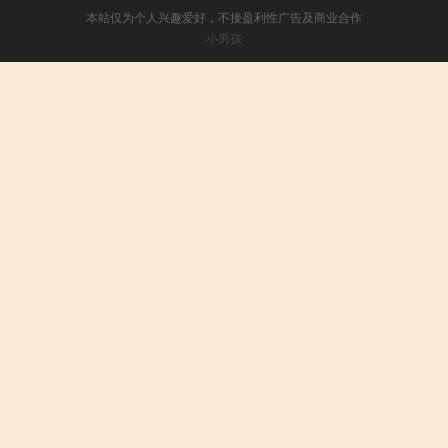
本站仅为个人兴趣爱好，不接盈利性广告及商业合作
小男孩