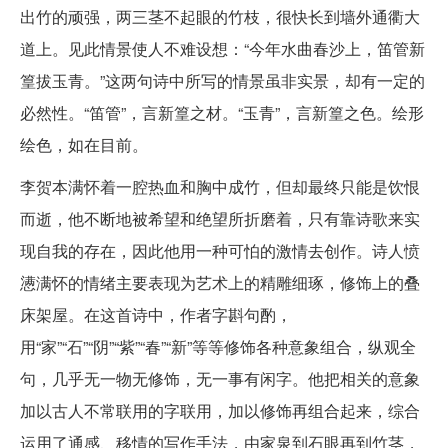
出竹的顽强，两三茎不起眼的竹枝，很快长到墙外通衢大
道上。见此情景使人不难设想：“今年水曲春沙上，笛管新
篁拔玉青。”这两句诗中所写的情景虽非实景，却有一定的
必然性。“笛管”，言新篁之材。“玉青”，言新篁之色。绘形
绘色，如在目前。
李贺本满怀着一腔热血和胸中成竹，但却最终只能是饮恨
而逝，他不断地被希望和绝望所折磨着，只有靠诗歌来实
现自我的存在，因此他用一种可怕的激情去创作。诗人愤
懑满怀的情绪主要表现为艺术上的精雕细琢，修饰上的叠
床架屋。在这首诗中，作者字斟句酌，
用“家”“石”“阴”“紫”“春”“新”等等修饰各种意象组合，纵观全
句，几乎无一物无修饰，无一事有闲字。他把相关的意象
加以古人不常联用的字联用，加以修饰再组合起来，综合
运用了通感、移情的写作手法，由家泉到石眼再到竹茎，