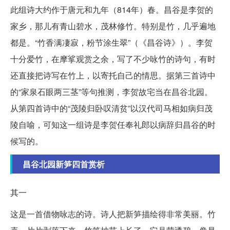
此组诗大约作于唐元和九年（814年）春。昌谷是李贺的
家乡，那儿有青山碧水，茂林修竹。特别是竹，几乎遍地
都是。“竹香满凄寂，粉节涂生翠”（《昌谷诗》）。李贺
十分爱竹，在摩挲观赏之余，写了不少咏竹的诗句，有时
还直接把诗写在竹上，以寄托自己的情思。据第三首诗中
的“家泉石眼两三茎”等句推测，李贺故宅当在昌谷北园。
从第四首诗中的“茂陵归卧叹清贫”以汉代司马相如病归茂
陵自喻，可知这一组诗是李贺任奉礼郎以病辞归昌谷的时
候写的。
昌谷北园新笋四首赏析
其一
这是一首借物咏志的诗。诗人把新笋描绘得非常美丽。竹