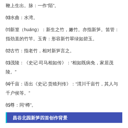
鞭上生出。脉：一作“陌”。
⑽水曲：水湾。
⑾新篁（huáng）：新生之竹，嫩竹。亦指新笋。笛管：
指劲直的竹竿。玉青：形容新竹翠绿如碧玉。
⑿古竹：指老竹，相对新笋言之。
⒀茂陵：《史记·司马相如传》：“相如既病免，家居茂
陵。”
⒁千亩：语出《史记·货殖列传》：“渭川千亩竹，其人与
千户侯等。”
⒂尊：同“樽”。
昌谷北园新笋四首创作背景