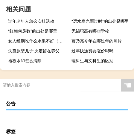
相关问题
过年老年人怎么安排活动
“远水寒光雨过时”的出处是哪里
“红梅何足数”的出处是哪里
无锡职高有哪些学校
女人经期吃什么水果不好（女人经期吃什么水果）
贾乃亮今年在哪过年的照片
失孤原型儿子:决定留在养父母身边 亲生父母如何回应
过年快递费要涨价吗吗
地板水印怎么清除
理科生与文科生的区别
☚
公告
标签