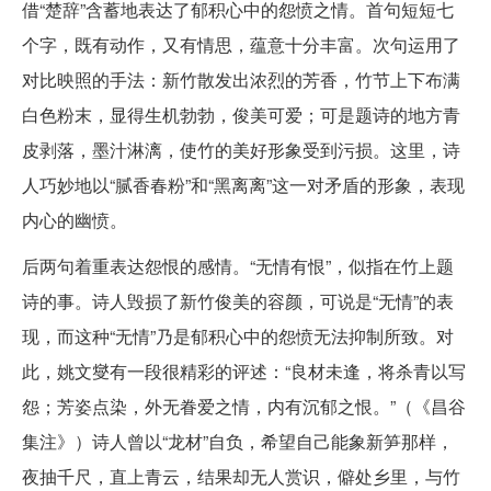
借“楚辞”含蓄地表达了郁积心中的怨愤之情。首句短短七
个字，既有动作，又有情思，蕴意十分丰富。次句运用了
对比映照的手法：新竹散发出浓烈的芳香，竹节上下布满
白色粉末，显得生机勃勃，俊美可爱；可是题诗的地方青
皮剥落，墨汁淋漓，使竹的美好形象受到污损。这里，诗
人巧妙地以“腻香春粉”和“黑离离”这一对矛盾的形象，表现
内心的幽愤。
后两句着重表达怨恨的感情。“无情有恨”，似指在竹上题
诗的事。诗人毁损了新竹俊美的容颜，可说是“无情”的表
现，而这种“无情”乃是郁积心中的怨愤无法抑制所致。对
此，姚文燮有一段很精彩的评述：“良材未逢，将杀青以写
怨；芳姿点染，外无眷爱之情，内有沉郁之恨。”（《昌谷
集注》）诗人曾以“龙材”自负，希望自己能象新笋那样，
夜抽千尺，直上青云，结果却无人赏识，僻处乡里，与竹