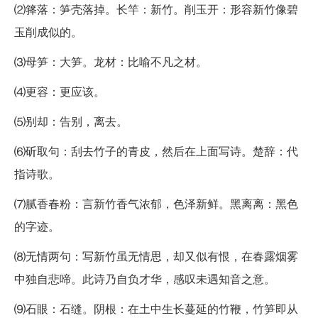
⑵箨落：笋壳落掉。长竿：新竹。削玉开：形容新竹像碧
玉削成似的。
⑶母笋：大笋。龙材：比喻不凡之材。
⑷更容：更应该。
⑸别却：告别，离去。
⑹斫取句：刮去竹子的青皮，然后在上面写诗。楚辞：代
指诗歌。
⑺腻香春粉：言新竹香气浓郁，色泽新鲜。黑离离：黑色
的字迹。
⑻无情两句：写新竹虽无情思，却又似有恨，在春露烟雾
中独自悲啼。此诗乃自负才华，感叹未遇知音之意。
⑼石眼：石缝。阴根：在土中生长蔓延的竹鞭，竹笋即从