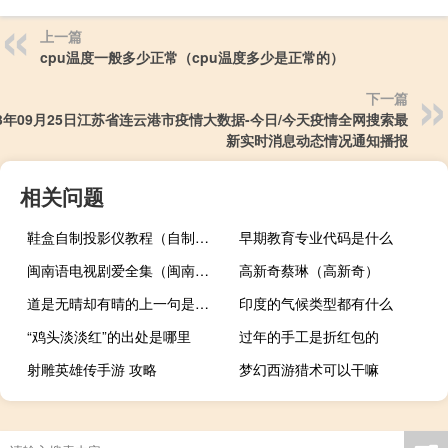
上一篇
cpu温度一般多少正常（cpu温度多少是正常的）
下一篇
23年09月25日江苏省连云港市疫情大数据-今日/今天疫情全网搜索最
新实时消息动态情况通知播报
相关问题
鞋盒自制投影仪教程（自制投影仪教程）
早期教育专业代码是什么
闽南语电视剧爱全集（闽南语电视剧）
高新奇蔡琳（高新奇）
道是无晴却有晴的上一句是什么
印度的气候类型都有什么
“鸡头淡淡红”的出处是哪里
过年的手工是折红包的
射雕英雄传手游 攻略
梦幻西游猎术可以干嘛