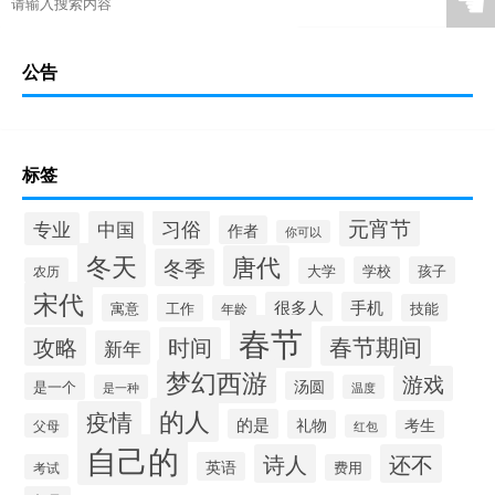
☚
公告
标签
元宵节
习俗
中国
专业
作者
你可以
冬天
唐代
冬季
学校
孩子
农历
大学
宋代
很多人
手机
寓意
工作
技能
年龄
春节
春节期间
攻略
时间
新年
梦幻西游
游戏
汤圆
是一个
是一种
温度
的人
疫情
的是
礼物
考生
父母
红包
自己的
诗人
还不
英语
考试
费用