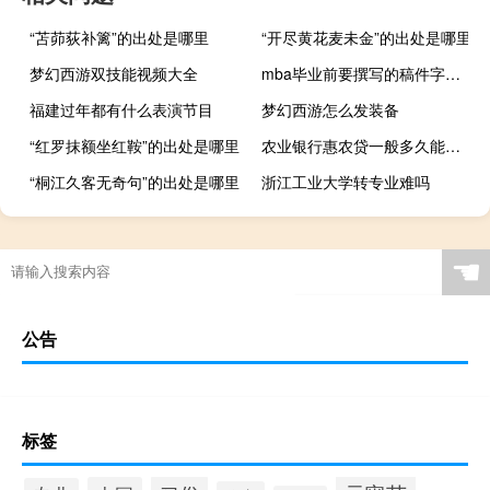
“苫茆荻补篱”的出处是哪里
“开尽黄花麦未金”的出处是哪里
梦幻西游双技能视频大全
mba毕业前要撰写的稿件字数不能少于三万字吗
福建过年都有什么表演节目
梦幻西游怎么发装备
“红罗抹额坐红鞍”的出处是哪里
农业银行惠农贷一般多久能批下来
“桐江久客无奇句”的出处是哪里
浙江工业大学转专业难吗
☚
公告
标签