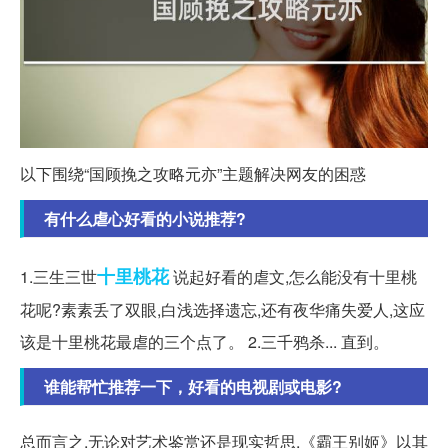
以下围绕“国顾挽之攻略元亦”主题解决网友的困惑
有什么虐心好看的小说推荐?
十里
桃花
1.三生三世
说起好看的虐文,怎么能没有十里桃
花呢?素素丢了双眼,白浅选择遗忘,还有夜华痛失爱人,这应
该是十里桃花最虐的三个点了。 2.三千鸦杀... 直到。
谁能帮忙推荐一下，好看的电视剧或电影?
总而言之,无论对艺术鉴赏还是现实哲思,《霸王别姬》以其