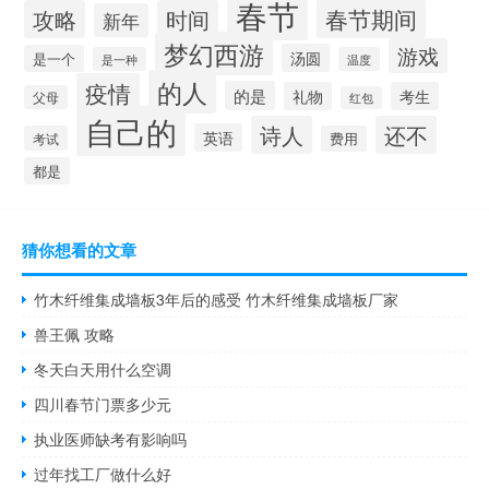
春节
春节期间
攻略
时间
新年
梦幻西游
游戏
汤圆
是一个
是一种
温度
的人
疫情
的是
礼物
考生
父母
红包
自己的
诗人
还不
英语
考试
费用
都是
猜你想看的文章
竹木纤维集成墙板3年后的感受 竹木纤维集成墙板厂家
兽王佩 攻略
冬天白天用什么空调
四川春节门票多少元
执业医师缺考有影响吗
过年找工厂做什么好