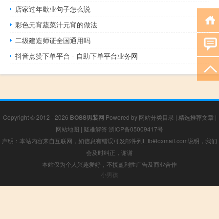
店家过年歇业句子怎么说
彩色元宵蔬菜汁元宵的做法
二级建造师证全国通用吗
抖音点赞下单平台 - 自助下单平台业务网
Copyright © 2012 - 2026
BOSS男装网
Powered by
网站分类目录
|
精选推荐文章
|
网站地图
|
疑难解答
浙ICP备05009417号
声明：本站内容来自互联网，如信息有错误可发邮件到f_fb#foxmail.com说明，我们
会及时纠正，谢谢
本站仅为个人兴趣爱好，不接盈利性广告及商业合作
小男孩