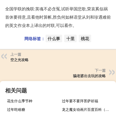
全国学联的挽联:英魂不必含冤,试听举国悲歌,荣哀奚似祸
首休要得意,且看他时算帐,胜负何如林语堂从刘和珍遇难前
的英文作业本上译出的对联,可以看作。
网络标签：
什么事
十里
桃花
上一篇
空之光攻略
下一篇
骗老婆出去玩的攻略
相关问题
花生什么季节种
过年要不要拜菩萨祈福
过年吃啥糖
龙之魔女动画片百度百科（魔法少女同人之龙之殇简介）