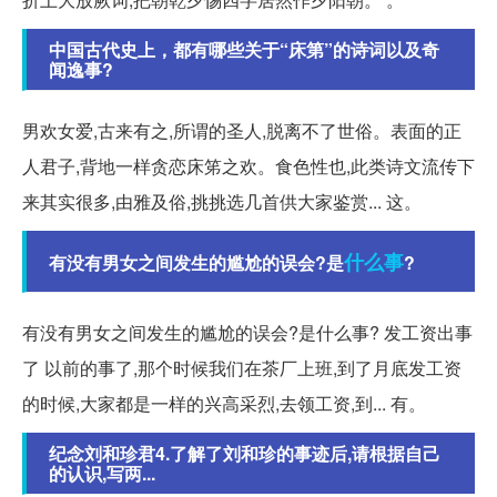
中国古代史上，都有哪些关于“床第”的诗词以及奇
闻逸事?
男欢女爱,古来有之,所谓的圣人,脱离不了世俗。表面的正
人君子,背地一样贪恋床笫之欢。食色性也,此类诗文流传下
来其实很多,由雅及俗,挑挑选几首供大家鉴赏... 这。
什么事
有没有男女之间发生的尴尬的误会?是
?
有没有男女之间发生的尴尬的误会?是什么事? 发工资出事
了 以前的事了,那个时候我们在茶厂上班,到了月底发工资
的时候,大家都是一样的兴高采烈,去领工资,到... 有。
纪念刘和珍君4.了解了刘和珍的事迹后,请根据自己
的认识,写两...