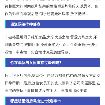
跨越巨大的时间线和复杂的性格塑造均能给人以思考。但
作为影评而非观后感,似乎还需走出戏来,放下憾恨...
四逆汤治疗抑郁症
非破格重用附子纯阳之品,大辛大热之性,雷霆万均之力,不
能斩关夺门,破阴回阳,挽救垂绝之生命。生命垂危(一切心
源性、中毒性、失血性休克及急症导致。
你在单位与女同事有过暧昧吗?
后... 很不巧的是,这两位生产能力都是杠杠的,导致女方两次
怀孕堕胎。最后,这位女员工的丈夫闹到了公司高层那里,在
高层的安抚下事情最终没有闹大。再看看那位主管。
哪些明星酒后喝出过“荒唐事”?