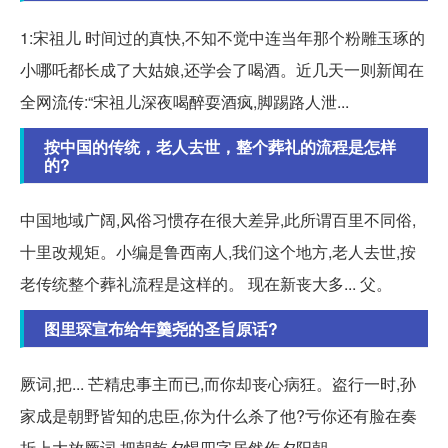
1:宋祖儿 时间过的真快,不知不觉中连当年那个粉雕玉琢的
小哪吒都长成了大姑娘,还学会了喝酒。近几天一则新闻在
全网流传:“宋祖儿深夜喝醉耍酒疯,脚踢路人泄...
按中国的传统，老人去世，整个葬礼的流程是怎样
的?
中国地域广阔,风俗习惯存在很大差异,此所谓百里不同俗,
十里改规矩。小编是鲁西南人,我们这个地方,老人去世,按
老传统整个葬礼流程是这样的。 现在新丧大多... 父。
图里琛宣布给年羹尧的圣旨原话?
厥词,把... 芒精忠事主而已,而你却丧心病狂。盗行一时,孙
家成是朝野皆知的忠臣,你为什么杀了他?亏你还有脸在奏
折上大放厥词,把朝乾夕惕四字居然作夕阳朝。 。