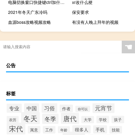
电脑切换窗口快捷键ctrl加什么（切换页面快捷键ctrl加什么）
xr改什么梗
2021年冬天广东冷吗
保安要求
血源boss攻略视频攻略
有没有人晚上拜年的视频
☚
公告
标签
元宵节
习俗
中国
专业
作者
你可以
冬天
唐代
冬季
学校
孩子
农历
大学
宋代
很多人
手机
寓意
工作
技能
年龄