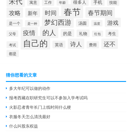
宋代
很多人
手机
寓意
工作
技能
年龄
春节
春节期间
攻略
时间
新年
梦幻西游
游戏
汤圆
是一个
是一种
温度
的人
疫情
的是
礼物
考生
父母
红包
自己的
诗人
还不
英语
考试
费用
都是
猜你想看的文章
多大年纪可以做的动作
报考西藏在职研究生可以不参加入学考试吗
火影忍者青年长门上线时间什么梗
衣服冬天怎么清洗最好
什么叫股东权益