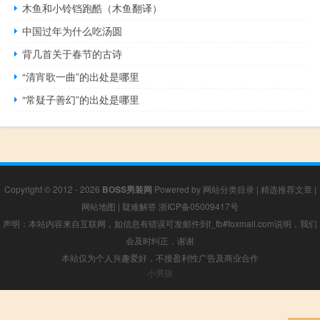
木鱼和小铃铛跑酷（木鱼翻译）
中国过年为什么吃汤圆
背几首关于春节的古诗
“清宵歌一曲”的出处是哪里
“常疑子善幻”的出处是哪里
Copyright © 2012 - 2026
BOSS男装网
Powered by
网站分类目录
|
精选推荐文章
|
网站地图
|
疑难解答
浙ICP备05009417号
声明：本站内容来自互联网，如信息有错误可发邮件到f_fb#foxmail.com说明，我们
会及时纠正，谢谢
本站仅为个人兴趣爱好，不接盈利性广告及商业合作
小男孩