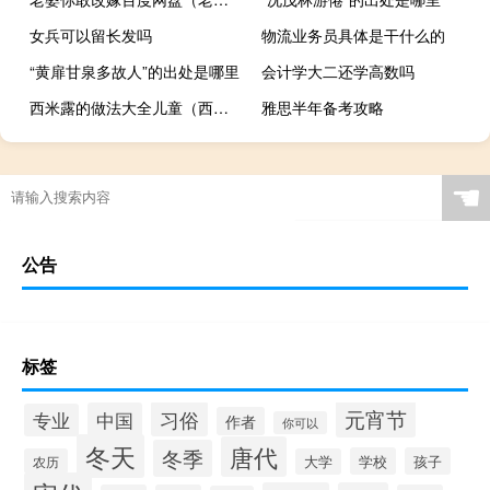
女兵可以留长发吗
物流业务员具体是干什么的
“黄扉甘泉多故人”的出处是哪里
会计学大二还学高数吗
西米露的做法大全儿童（西米露的做法）
雅思半年备考攻略
☚
公告
标签
元宵节
习俗
中国
专业
作者
你可以
冬天
唐代
冬季
学校
孩子
农历
大学