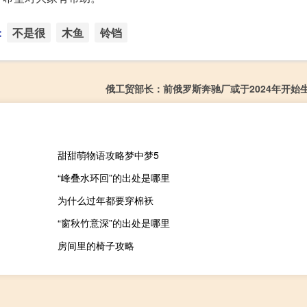
：
不是很
木鱼
铃铛
俄工贸部长：前俄罗斯奔驰厂或于2024年开始
甜甜萌物语攻略梦中梦5
“峰叠水环回”的出处是哪里
为什么过年都要穿棉袄
“窗秋竹意深”的出处是哪里
房间里的椅子攻略