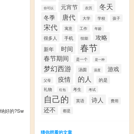
冬天
元宵节
农历
你可以
唐代
冬季
学校
孩子
大学
宋代
寓意
工作
年龄
攻略
很多人
手机
技能
春节
时间
新年
春节期间
是一个
是一种
梦幻西游
游戏
汤圆
温度
的人
疫情
的是
父母
礼物
考生
考试
红包
自己的
诗人
英语
费用
还不
04.请采纳好的?Sw
都是
猜你想看的文章