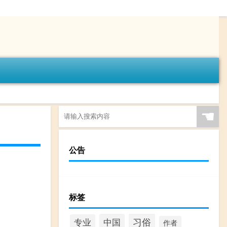
☚
公告
标签
习俗
中国
专业
作者