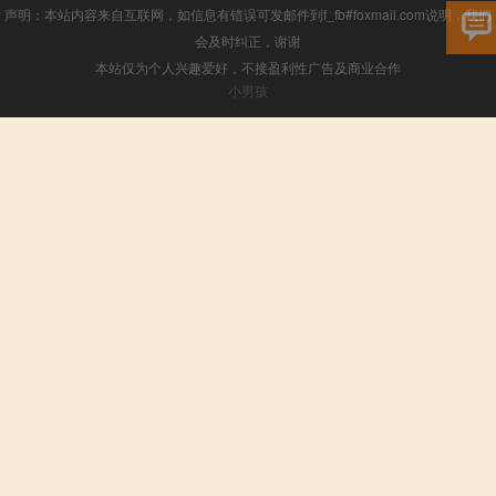
声明：本站内容来自互联网，如信息有错误可发邮件到f_fb#foxmail.com说明，我们
会及时纠正，谢谢
本站仅为个人兴趣爱好，不接盈利性广告及商业合作
小男孩