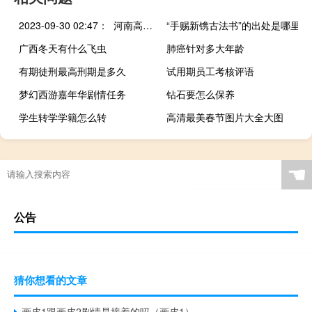
2023-09-30 02:47： 河南高速交警总队指挥中心提示：截至9月30日02时47分 目前河南省高速通行情况：目前河南省高速通行情况：因雾，禁止所有车辆上站的路段：郑民高速：白云寺站商登高速：睢县西站-商丘机场站连霍高速：民权站-商丘睢阳站商南高速：柘城西站-商丘梁园站台辉高速：台前站-濮阳站德上高 ​​​
“手赐新镌古法书”的出处是哪里
广西冬天有什么飞虫
肺癌针对多大年龄
有期徒刑最高刑期是多久
试用期员工考核评语
梦幻西游嘉年华剧情任务
钻石要怎么保养
学生转学学籍怎么转
高清最美春节图片大全大图
☚
公告
猜你想看的文章
画皮1跟画皮2剧情是接着的吗（画皮1）