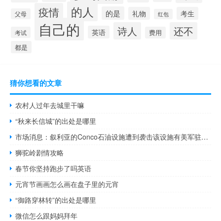
的人
疫情
的是
礼物
考生
父母
红包
自己的
诗人
还不
英语
考试
费用
都是
猜你想看的文章
农村人过年去城里干嘛
“秋来长信城”的出处是哪里
市场消息：叙利亚的Conco石油设施遭到袭击该设施有美军驻扎目前官方尚未确认这一消息
狮驼岭剧情攻略
春节你坚持跑步了吗英语
元宵节画画怎么画在盘子里的元宵
“御路穿林转”的出处是哪里
微信怎么跟妈妈拜年