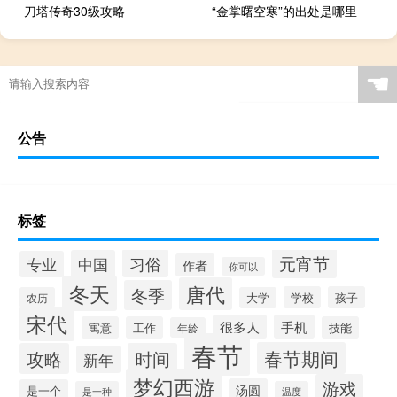
刀塔传奇30级攻略
“金掌曙空寒”的出处是哪里
☚
公告
标签
元宵节
习俗
中国
专业
作者
你可以
冬天
唐代
冬季
学校
孩子
农历
大学
宋代
很多人
手机
寓意
工作
技能
年龄
春节
春节期间
攻略
时间
新年
梦幻西游
游戏
汤圆
是一个
是一种
温度