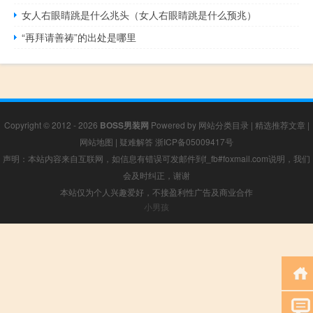
女人右眼睛跳是什么兆头（女人右眼睛跳是什么预兆）
“再拜请善祷”的出处是哪里
Copyright © 2012 - 2026
BOSS男装网
Powered by
网站分类目录
|
精选推荐文章
|
网站地图
|
疑难解答
浙ICP备05009417号
声明：本站内容来自互联网，如信息有错误可发邮件到f_fb#foxmail.com说明，我们
会及时纠正，谢谢
本站仅为个人兴趣爱好，不接盈利性广告及商业合作
小男孩