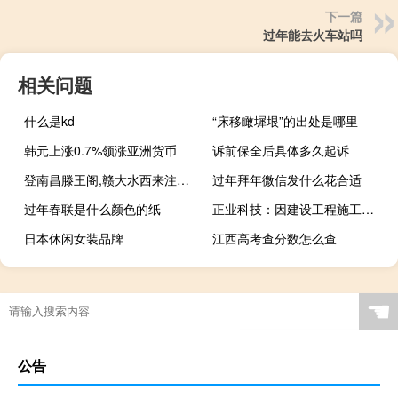
下一篇
过年能去火车站吗
相关问题
什么是kd
“床移瞰墀垠”的出处是哪里
韩元上涨0.7%领涨亚洲货币
诉前保全后具体多久起诉
登南昌滕王阁,赣大水西来注北翻译
过年拜年微信发什么花合适
过年春联是什么颜色的纸
正业科技：因建设工程施工合同纠纷遭起诉涉案额约1.49亿元
日本休闲女装品牌
江西高考查分数怎么查
☚
公告