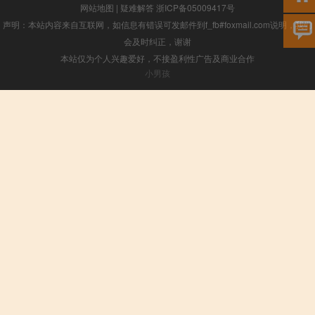
网站地图
|
疑难解答
浙ICP备05009417号
声明：本站内容来自互联网，如信息有错误可发邮件到f_fb#foxmail.com说明，我们
会及时纠正，谢谢
本站仅为个人兴趣爱好，不接盈利性广告及商业合作
小男孩