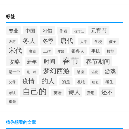
标签
元宵节
习俗
中国
专业
作者
你可以
冬天
唐代
冬季
学校
孩子
农历
大学
宋代
很多人
手机
寓意
工作
技能
年龄
春节
春节期间
攻略
时间
新年
梦幻西游
游戏
汤圆
是一个
是一种
温度
的人
疫情
的是
礼物
考生
父母
红包
自己的
诗人
还不
英语
考试
费用
都是
猜你想看的文章