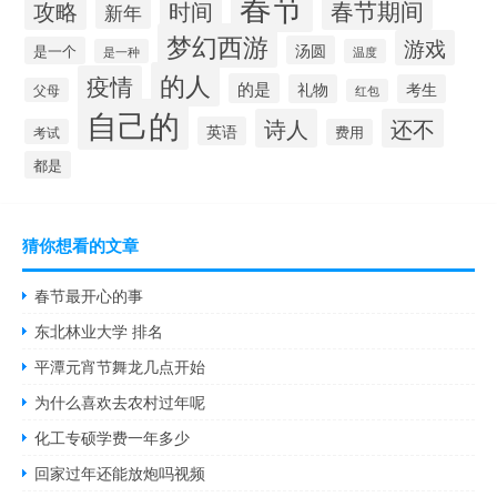
春节
春节期间
攻略
时间
新年
梦幻西游
游戏
汤圆
是一个
是一种
温度
的人
疫情
的是
礼物
考生
父母
红包
自己的
诗人
还不
英语
考试
费用
都是
猜你想看的文章
春节最开心的事
东北林业大学 排名
平潭元宵节舞龙几点开始
为什么喜欢去农村过年呢
化工专硕学费一年多少
回家过年还能放炮吗视频