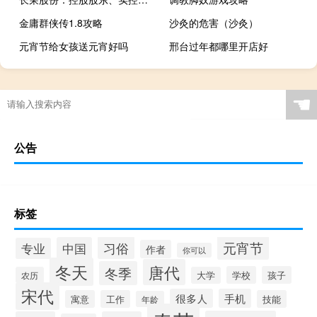
金庸群侠传1.8攻略
沙灸的危害（沙灸）
元宵节给女孩送元宵好吗
邢台过年都哪里开店好
☚
公告
标签
元宵节
习俗
中国
专业
作者
你可以
冬天
唐代
冬季
学校
孩子
农历
大学
宋代
很多人
手机
寓意
工作
技能
年龄