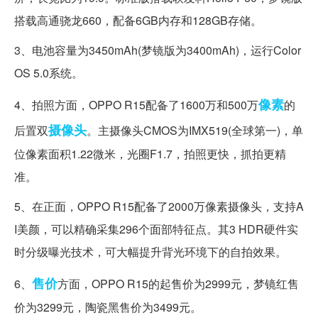
搭载高通骁龙660，配备6GB内存和128GB存储。
3、电池容量为3450mAh(梦镜版为3400mAh)，运行Color
OS 5.0系统。
像素
4、拍照方面，OPPO R15配备了1600万和500万
的
摄像头
后置双
。主摄像头CMOS为IMX519(全球第一)，单
位像素面积1.22微米，光圈F1.7，拍照更快，抓拍更精
准。
5、在正面，OPPO R15配备了2000万像素摄像头，支持A
I美颜，可以精确采集296个面部特征点。其3 HDR硬件实
时分级曝光技术，可大幅提升背光环境下的自拍效果。
售价
6、
方面，OPPO R15的起售价为2999元，梦镜红售
价为3299元，陶瓷黑售价为3499元。