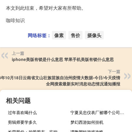
本文到此结束，希望对大家有所帮助。
咖啡知识
网络标签：
像素
售价
摄像头
上一篇
iphone美版有锁是什么意思 苹果手机美版有锁什么意思
下一篇
23年10月18日云南省文山壮族苗族自治州疫情大数据-今日/今天疫情
全网搜索最新实时消息动态情况通知播报
相关问题
过年喜欢喝什么
宁夏吴忠仪表厂被哪个公司收购了 吴忠仪表有限责任公司
剪辑师要学多久
梦幻西游如何挂机
长荣股份：控股股东、实控人及其一致行动人承诺6个月内不减持股份
调教脚奴游戏攻略