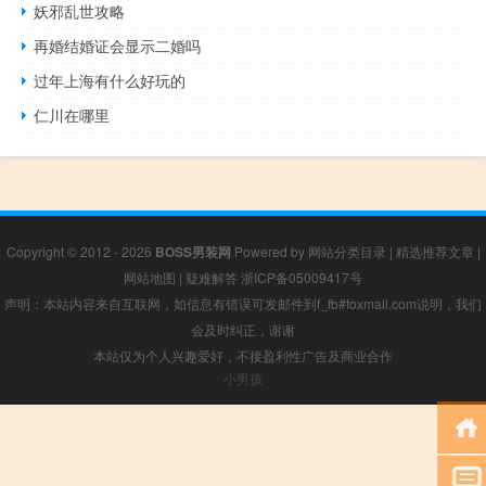
妖邪乱世攻略
再婚结婚证会显示二婚吗
过年上海有什么好玩的
仁川在哪里
Copyright © 2012 - 2026
BOSS男装网
Powered by
网站分类目录
|
精选推荐文章
|
网站地图
|
疑难解答
浙ICP备05009417号
声明：本站内容来自互联网，如信息有错误可发邮件到f_fb#foxmail.com说明，我们
会及时纠正，谢谢
本站仅为个人兴趣爱好，不接盈利性广告及商业合作
小男孩