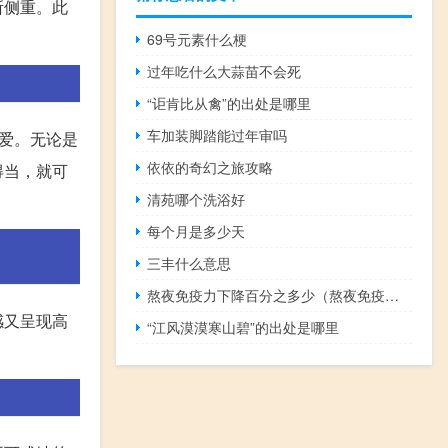
所侧重。此
69号元素什么梗
过年吃什么大蒜苗不会死
“讵肯比从禽”的出处是哪里
车加装脚踏能过年审吗
爱。无论是
依依的奇幻之旅攻略
得当，就可
清苑哪个洗浴好
每个月是多少天
三丰什么意思
熬夜免疫力下降百分之多少（熬夜免疫力下降怎么补）
感又呈现高
“江风漠漠寒山碧”的出处是哪里