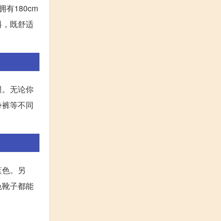
有180cm
料，既舒适
腿。无论你
身裤等不同
蓝色。另
色靴子都能