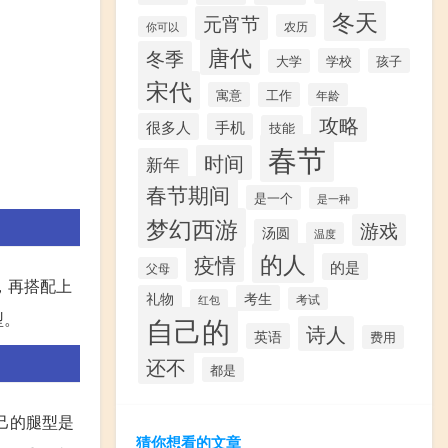
冬天
元宵节
农历
你可以
唐代
冬季
学校
孩子
大学
宋代
寓意
工作
年龄
攻略
很多人
手机
技能
春节
时间
新年
春节期间
是一个
是一种
梦幻西游
游戏
汤圆
温度
的人
疫情
的是
父母
，再搭配上
礼物
考生
考试
红包
型。
自己的
诗人
英语
费用
还不
都是
己的腿型是
猜你想看的文章