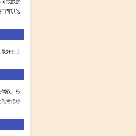
不可或缺的
我们可以选
且最好在上
美驾驭。棕
优先考虑棕