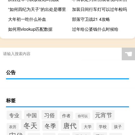
“如何四纪为天子”的出处是哪里
加装日间行车灯可以过年检吗
大年初一吃什么补血
部落守卫战21 4攻略
如何用vlookup匹配数据
过年给公婆钱什么时候给
☚
公告
标签
元宵节
习俗
中国
专业
作者
你可以
冬天
唐代
冬季
学校
孩子
农历
大学