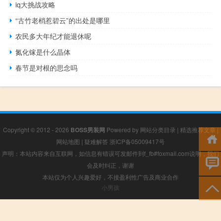
iq大挑战攻略
“古竹老梢惹碧云”的出处是哪里
农民多大年纪才能退休呢
氮化镓是什么晶体
春节是对根的思念吗
Copyright © 2012 - 2026
BOSS男装网
Powered by
网站分类目录
|
精选推荐文章
|
网站地图
|
疑难解答
浙ICP备05009417号
声明：本站内容来自互联网，如信息有错误可发邮件到f_fb#foxmail.com说明，我们
会及时纠正，谢谢
本站仅为个人兴趣爱好，不接盈利性广告及商业合作
小男孩