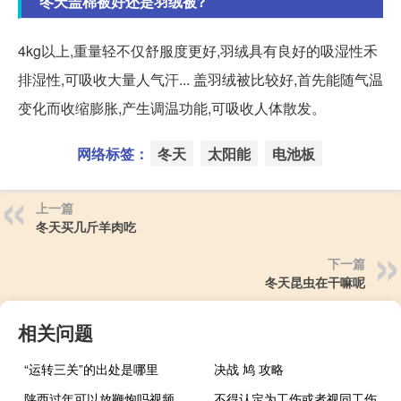
冬天盖棉被好还是羽绒被?
4kg以上,重量轻不仅舒服度更好,羽绒具有良好的吸湿性禾
排湿性,可吸收大量人气汗... 盖羽绒被比较好,首先能随气温
变化而收缩膨胀,产生调温功能,可吸收人体散发。
网络标签：
冬天
太阳能
电池板
上一篇
冬天买几斤羊肉吃
下一篇
冬天昆虫在干嘛呢
相关问题
“运转三关”的出处是哪里
决战 鸠 攻略
陕西过年可以放鞭炮吗视频
不得认定为工伤或者视同工伤