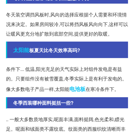
冬天装空调挡风板时,风向的选择应根据个人需要和环境情
况来决定。如果房间较冷,可以将挡风板风向向下,这样可以
让暖风更充分地扩散到底部空间,提供更好的取暖。
太阳能
板夏天比冬天效率高吗?
条件下... 低温,阳光充足的天气实际上对组件发电是有益
的。只要组件没有被雪覆盖,冬季实际上是有利于发电的。
电池板
像大多数电子产品一样,太阳能
在寒冷条件下。
冬季西装哪种面料挺括一些?
.. 一般大多数质地厚实,呢面丰满,面料挺阔,色光柔和,瞟光
足。呢面和绒面类不露纹底。纹面类的西服织纹清晰而丰