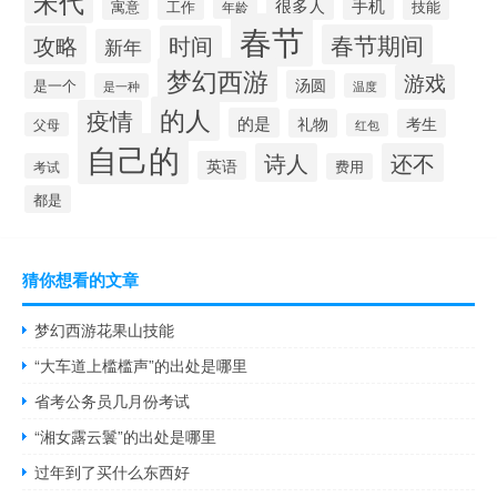
宋代
很多人
手机
寓意
工作
技能
年龄
春节
春节期间
攻略
时间
新年
梦幻西游
游戏
汤圆
是一个
是一种
温度
的人
疫情
的是
礼物
考生
父母
红包
自己的
诗人
还不
英语
考试
费用
都是
猜你想看的文章
梦幻西游花果山技能
“大车道上槛槛声”的出处是哪里
省考公务员几月份考试
“湘女露云鬟”的出处是哪里
过年到了买什么东西好