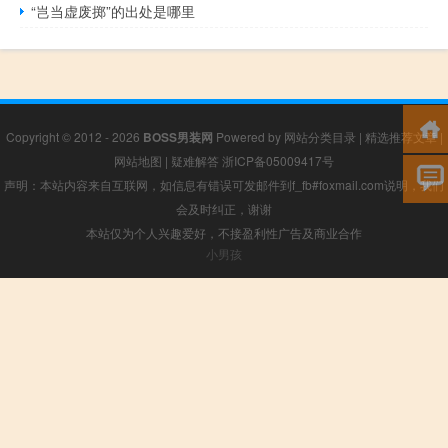
“岂当虚废掷”的出处是哪里
Copyright © 2012 - 2026
BOSS男装网
Powered by
网站分类目录
|
精选推荐文章
|
网站地图
|
疑难解答
浙ICP备05009417号
声明：本站内容来自互联网，如信息有错误可发邮件到f_fb#foxmail.com说明，我们
会及时纠正，谢谢
本站仅为个人兴趣爱好，不接盈利性广告及商业合作
小男孩