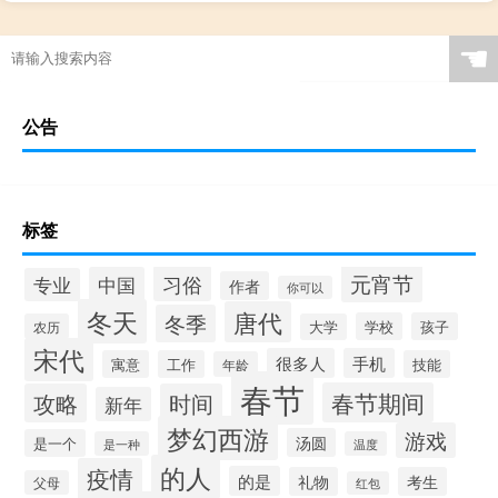
☚
公告
标签
元宵节
习俗
中国
专业
作者
你可以
冬天
唐代
冬季
学校
孩子
农历
大学
宋代
很多人
手机
寓意
工作
技能
年龄
春节
春节期间
攻略
时间
新年
梦幻西游
游戏
汤圆
是一个
是一种
温度
的人
疫情
的是
礼物
考生
父母
红包