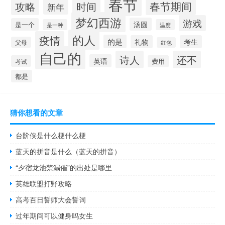
春节
春节期间
攻略
时间
新年
梦幻西游
游戏
汤圆
是一个
是一种
温度
的人
疫情
的是
礼物
考生
父母
红包
自己的
诗人
还不
英语
考试
费用
都是
猜你想看的文章
台阶侠是什么梗什么梗
蓝天的拼音是什么（蓝天的拼音）
“夕宿龙池禁漏催”的出处是哪里
英雄联盟打野攻略
高考百日誓师大会誓词
过年期间可以健身吗女生