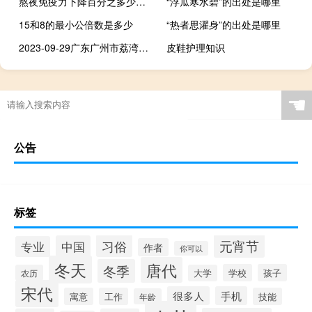
熬夜免疫力下降百分之多少（熬夜免疫力下降怎么补）
“浮瓜寒水碧”的出处是哪里
15和8的最小公倍数是多少
“热者思濯身”的出处是哪里
2023-09-29广东广州市荔湾区(鸡腿菇)的报价是多少
皮鞋护理知识
☚
公告
标签
元宵节
习俗
中国
专业
作者
你可以
冬天
唐代
冬季
学校
孩子
农历
大学
宋代
很多人
手机
寓意
工作
技能
年龄