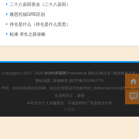
二十八亩田茶业（二十八亩田）
雅思托福GRE区别
持仓是什么（持仓是什么意思）
粘液 求生之路攻略
Copyright © 2012 - 2026
BOSS男装网
Powered by
网站分类目录
|
精选推荐文章
|
网站地图
|
疑难解答
浙ICP备05009417号
声明：本站内容来自互联网，如信息有错误可发邮件到f_fb#foxmail.com说明，我们
会及时纠正，谢谢
本站仅为个人兴趣爱好，不接盈利性广告及商业合作
小男孩