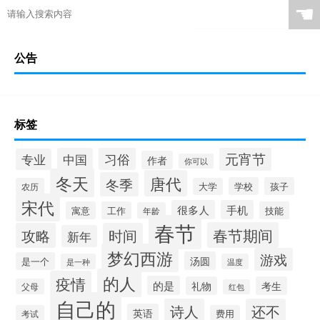
☚
公告
标签
元宵节
习俗
中国
专业
作者
你可以
冬天
唐代
冬季
学校
孩子
农历
大学
宋代
很多人
手机
寓意
工作
技能
年龄
春节
春节期间
攻略
时间
新年
梦幻西游
游戏
汤圆
是一个
是一种
温度
的人
疫情
的是
礼物
考生
父母
红包
自己的
诗人
还不
英语
考试
费用