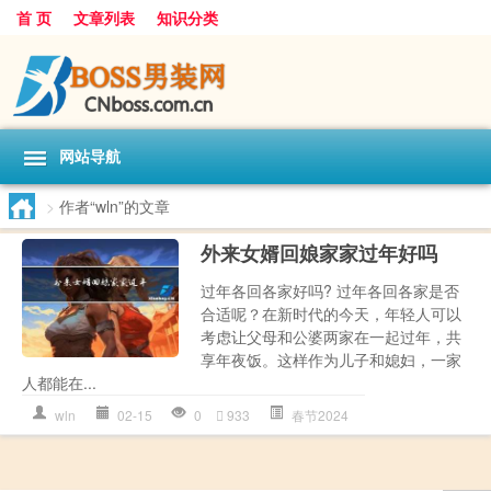
首 页
文章列表
知识分类
网站导航
>
作者“wln”的文章
外来女婿回娘家家过年好吗
过年各回各家好吗? 过年各回各家是否
合适呢？在新时代的今天，年轻人可以
考虑让父母和公婆两家在一起过年，共
享年夜饭。这样作为儿子和媳妇，一家
人都能在...
wln
02-15
0
933
春节2024