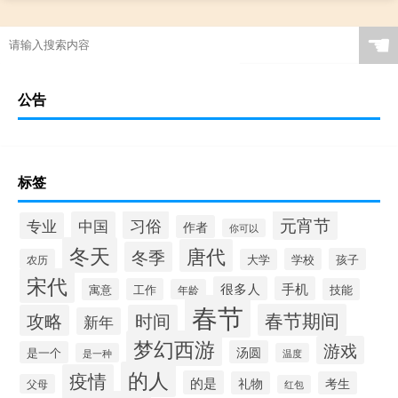
☚
公告
标签
元宵节
习俗
中国
专业
作者
你可以
冬天
唐代
冬季
学校
孩子
农历
大学
宋代
很多人
手机
寓意
工作
技能
年龄
春节
春节期间
攻略
时间
新年
梦幻西游
游戏
汤圆
是一个
是一种
温度
的人
疫情
的是
礼物
考生
父母
红包