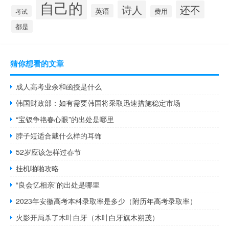
自己的
诗人
还不
英语
考试
费用
都是
猜你想看的文章
成人高考业余和函授是什么
韩国财政部：如有需要韩国将采取迅速措施稳定市场
“宝钗争艳春心眼”的出处是哪里
脖子短适合戴什么样的耳饰
52岁应该怎样过春节
挂机啪啪攻略
“良会忆相亲”的出处是哪里
2023年安徽高考本科录取率是多少（附历年高考录取率）
火影开局杀了木叶白牙（木叶白牙旗木朔茂）