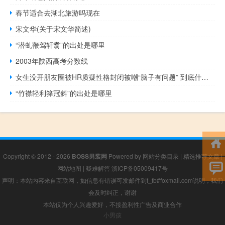
春节适合去湖北旅游吗现在
宋文华(关于宋文华简述)
“潜虬鞭驾轩翥”的出处是哪里
2003年陕西高考分数线
女生没开朋友圈被HR质疑性格封闭被嘲“脑子有问题” 到底什么情况呢
“竹襟轻利箨冠斜”的出处是哪里
Copyright © 2012 - 2026
BOSS男装网
Powered by
网站分类目录
|
精选推荐文章
|
网站地图
|
疑难解答
浙ICP备05009417号
声明：本站内容来自互联网，如信息有错误可发邮件到f_fb#foxmail.com说明，我们
会及时纠正，谢谢
本站仅为个人兴趣爱好，不接盈利性广告及商业合作
小男孩