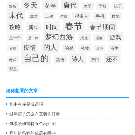
冬天
唐代
冬季
学校
孩子
农历
大学
宋代
很多人
手机
寓意
工作
技能
年龄
春节
春节期间
攻略
时间
新年
梦幻西游
游戏
汤圆
是一个
是一种
温度
的人
疫情
的是
礼物
考生
父母
红包
自己的
诗人
还不
英语
考试
费用
都是
猜你想看的文章
乱中有序是成语吗
过年房子怎么布置装饰好看
饥荒哈姆雷特五个岛介绍
拜年给爸妈的成语有哪些