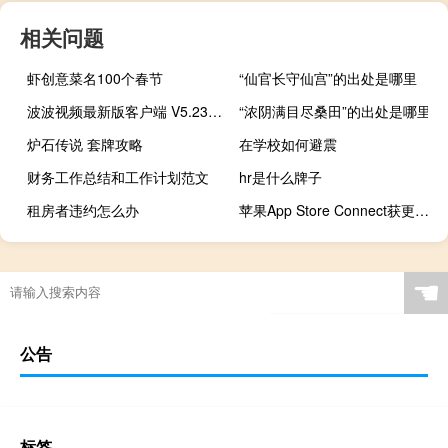
相关问题
虾创意菜名100个春节
“仙官长守仙宫”的出处是哪里
波波视频最新版客户端 V5.23.6 官方免费版（波波视频最新版客户端 V5.23.6 官方免费版功能简介）
“浓阴满目尽桑田”的出处是哪里
炉石传说 套牌攻略
在学校如何避震
财务工作总结和工作计划范文
hr是什么牌子
租房者违约怎么办
苹果App Store Connect获更新：支持iOS 13深色模式
☚
公告
标签