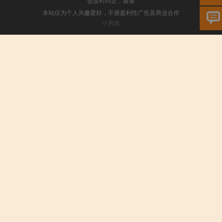
会及时纠正，谢谢
本站仅为个人兴趣爱好，不接盈利性广告及商业合作
小男孩