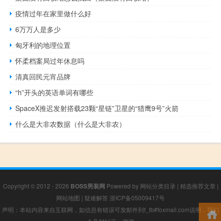
疫情过年在家里做什么好
6万万人是多少
匈牙利的地理位置
怀柔档案局过年休息吗
清真回民元宵品牌
“h”开头的英语单词有哪些
SpaceX推迟发射搭载23颗“星链”卫星的“猎鹰9号”火箭
什么是大非农数据（什么是大非农）
Copyright © 2012 - 2026
BOSS男装网
Powered by
网站分类目录
|
精选推荐文章
|
网站地图
|
疑难解答
浙ICP备05009417号
声明：本站内容来自互联网，如信息有错误可发邮件到f_fb#foxmail.com说明，我们