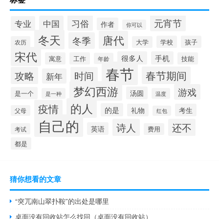
元宵节
习俗
中国
专业
作者
你可以
冬天
唐代
冬季
学校
孩子
农历
大学
宋代
很多人
手机
寓意
工作
技能
年龄
春节
春节期间
攻略
时间
新年
梦幻西游
游戏
汤圆
是一个
是一种
温度
的人
疫情
的是
礼物
考生
父母
红包
自己的
诗人
还不
英语
考试
费用
都是
猜你想看的文章
“突兀南山翠扑鞍”的出处是哪里
桌面没有回收站怎么找回（桌面没有回收站）