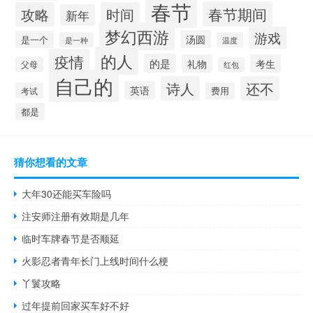
春节
春节期间
攻略
时间
新年
梦幻西游
游戏
汤圆
是一个
是一种
温度
的人
疫情
的是
礼物
考生
父母
红包
自己的
诗人
还不
英语
考试
费用
都是
猜你想看的文章
大年30还能买车险吗
注安师注册有效期是几年
临时车牌春节是否顺延
火影忍者青年长门上线时间什么梗
丫鬟攻略
过年提前回家买车好不好