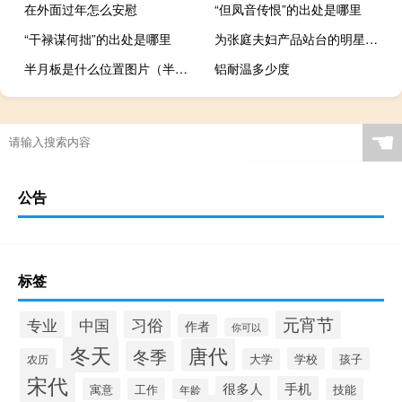
在外面过年怎么安慰
“但凤音传恨”的出处是哪里
“干禄谋何拙”的出处是哪里
为张庭夫妇产品站台的明星要担责吗
半月板是什么位置图片（半月板是什么）
铝耐温多少度
☚
公告
标签
元宵节
习俗
中国
专业
作者
你可以
冬天
唐代
冬季
学校
孩子
农历
大学
宋代
很多人
手机
寓意
工作
技能
年龄