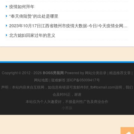
疫情如何拜年
“奉天倚陆贽”的出处是哪里
2023年10月17日江西省赣州市疫情大数据-今日/今天疫情全网搜索最新实时消息动态情况通知播报
北方媳妇回家过年的意义
Copyright © 2012 - 2026
BOSS男装网
Powered by
网站分类目录
|
精选推荐文章
|
网站地图
|
疑难解答
浙ICP备05009417号
声明：本站内容来自互联网，如信息有错误可发邮件到f_fb#foxmail.com说明，我们
会及时纠正，谢谢
本站仅为个人兴趣爱好，不接盈利性广告及商业合作
小男孩