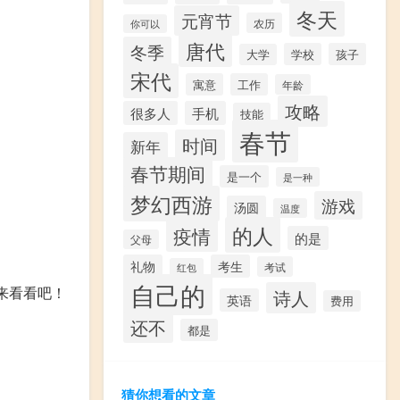
冬天
元宵节
农历
你可以
唐代
冬季
学校
孩子
大学
宋代
寓意
工作
年龄
攻略
很多人
手机
技能
春节
时间
新年
春节期间
是一个
是一种
梦幻西游
游戏
汤圆
温度
的人
疫情
的是
父母
礼物
考生
考试
红包
自己的
来看看吧！
诗人
英语
费用
还不
都是
猜你想看的文章