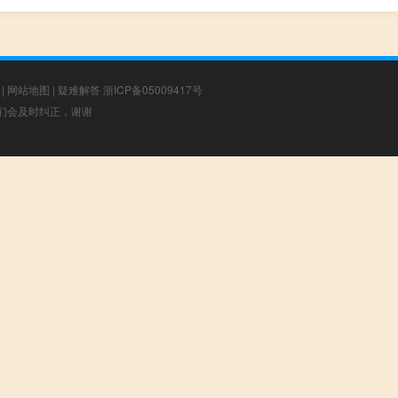
|
网站地图
|
疑难解答
浙ICP备05009417号
，我们会及时纠正，谢谢