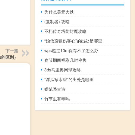
为什么美元大跌
(复制者) 攻略
不朽传奇塔防封魔攻略
“始信哀猿伤客心”的出处是哪里
wps超过10m保存不了怎么办
下一篇
tfs的区别）
春节期间福彩几时停售
3ds马里奥网球攻略
“浮瓜寒水碧”的出处是哪里
赠范晔古诗
竹节虫有毒吗_