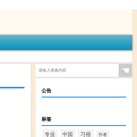
☚
公告
标签
习俗
中国
专业
作者