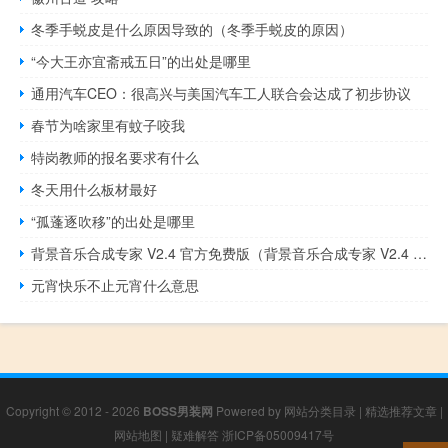
冬季手蜕皮是什么原因导致的（冬季手蜕皮的原因）
“今大王亦宜斋戒五日”的出处是哪里
通用汽车CEO：很高兴与美国汽车工人联合会达成了初步协议
春节为啥家里有蚊子咬我
特岗教师的报名要求有什么
冬天用什么板材最好
“孤蓬逐吹移”的出处是哪里
背景音乐合成专家 V2.4 官方免费版（背景音乐合成专家 V2.4 官方免费版功能简介）
元宵快乐不止元宵什么意思
Copyright © 2012 - 2026
BOSS男装网
Powered by
网站分类目录
|
精选推荐文章
|
网站地图
|
疑难解答
浙ICP备05009417号