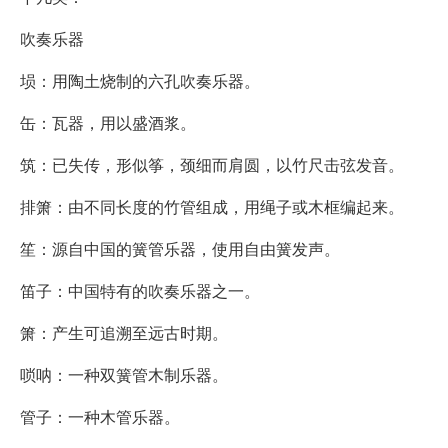
吹奏乐器
埙：用陶土烧制的六孔吹奏乐器。
缶：瓦器，用以盛酒浆。
筑：已失传，形似筝，颈细而肩圆，以竹尺击弦发音。
排箫：由不同长度的竹管组成，用绳子或木框编起来。
笙：源自中国的簧管乐器，使用自由簧发声。
笛子：中国特有的吹奏乐器之一。
箫：产生可追溯至远古时期。
唢呐：一种双簧管木制乐器。
管子：一种木管乐器。