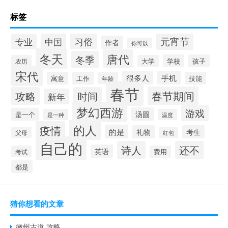
标签
元宵节
习俗
中国
专业
作者
你可以
冬天
唐代
冬季
学校
孩子
农历
大学
宋代
很多人
手机
寓意
工作
技能
年龄
春节
春节期间
攻略
时间
新年
梦幻西游
游戏
汤圆
是一个
是一种
温度
的人
疫情
的是
礼物
考生
父母
红包
自己的
诗人
还不
英语
考试
费用
都是
猜你想看的文章
徽州古道 攻略