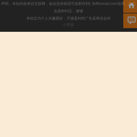
声明：本站内容来自互联网，如信息有错误可发邮件到f_fb#foxmail.com说明，我们
会及时纠正，谢谢
本站仅为个人兴趣爱好，不接盈利性广告及商业合作
小男孩