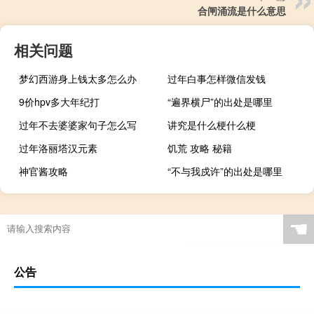
合闸涌流是什么意思
相关问题
梦幻西游身上钱太多怎么办
过年白事怎样微信发钱
9价hpv多大年纪打
“遍界横尸”的出处是哪里
过年不去婆婆家句子怎么写
讲究是什么梗什么梗
过年洛丽塔汉元素
饥荒 攻略 秘籍
神官酱攻略
“不与我戍许”的出处是哪里
☚
公告