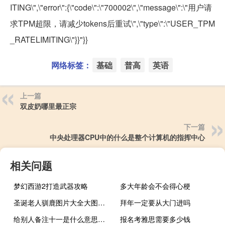
ITING\",\"error\":{\"code\":\"700002\",\"message\":\"用户请
求TPM超限，请减少tokens后重试\",\"type\":\"USER_TPM
_RATELIMITING\"}}"}}
网络标签：
基础
普高
英语
上一篇
双皮奶哪里最正宗
下一篇
中央处理器CPU中的什么是整个计算机的指挥中心
相关问题
梦幻西游2打造武器攻略
多大年龄会不会得心梗
圣诞老人驯鹿图片大全大图（圣诞老人驯鹿的名字）
拜年一定要从大门进吗
给别人备注十一是什么意思，有什么特殊含义吗什么梗
报名考雅思需要多少钱