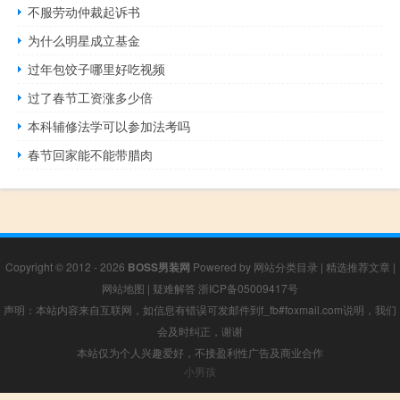
不服劳动仲裁起诉书
为什么明星成立基金
过年包饺子哪里好吃视频
过了春节工资涨多少倍
本科辅修法学可以参加法考吗
春节回家能不能带腊肉
Copyright © 2012 - 2026
BOSS男装网
Powered by
网站分类目录
|
精选推荐文章
|
网站地图
|
疑难解答
浙ICP备05009417号
声明：本站内容来自互联网，如信息有错误可发邮件到f_fb#foxmail.com说明，我们
会及时纠正，谢谢
本站仅为个人兴趣爱好，不接盈利性广告及商业合作
小男孩