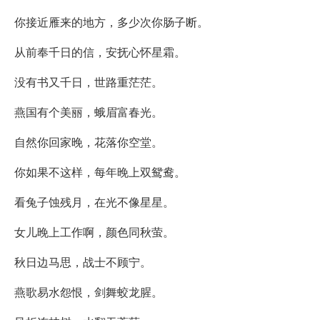
你接近雁来的地方，多少次你肠子断。
从前奉千日的信，安抚心怀星霜。
没有书又千日，世路重茫茫。
燕国有个美丽，蛾眉富春光。
自然你回家晚，花落你空堂。
你如果不这样，每年晚上双鸳鸯。
看兔子蚀残月，在光不像星星。
女儿晚上工作啊，颜色同秋萤。
秋日边马思，战士不顾宁。
燕歌易水怨恨，剑舞蛟龙腥。