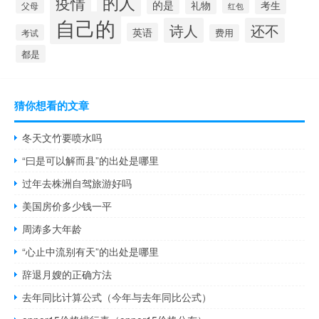
的人
疫情
的是
礼物
考生
父母
红包
自己的
诗人
还不
英语
考试
费用
都是
猜你想看的文章
冬天文竹要喷水吗
“曰是可以解而县”的出处是哪里
过年去株洲自驾旅游好吗
美国房价多少钱一平
周涛多大年龄
“心止中流别有天”的出处是哪里
辞退月嫂的正确方法
去年同比计算公式（今年与去年同比公式）