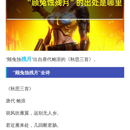
残月
“顾兔蚀
”出自唐代鲍溶的《秋思三首》。
“顾兔蚀残月”全诗
《秋思三首》
唐代 鲍溶
胡风吹雁翼，远别无人乡。
君近雁来处，几回断君肠。