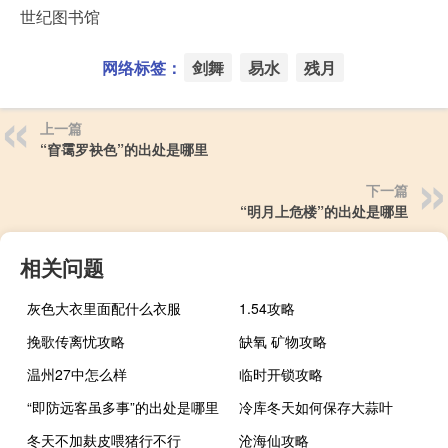
世纪图书馆
网络标签：
剑舞
易水
残月
上一篇
“窅霭罗袂色”的出处是哪里
下一篇
“明月上危楼”的出处是哪里
相关问题
灰色大衣里面配什么衣服
1.54攻略
挽歌传离忧攻略
缺氧 矿物攻略
温州27中怎么样
临时开锁攻略
“即防远客虽多事”的出处是哪里
冷库冬天如何保存大蒜叶
冬天不加麸皮喂猪行不行
沧海仙攻略