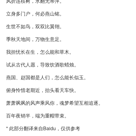
风折连枝树，水翻无蒂萍。
立身多门户，何必燕山铭。
生世不如鸟，双双比翼翎。
季秋天地间，万物生意足。
我担忧长在生，怎么能和草木。
试从古代人愿，导致饮酒歌蜡烛。
燕国、赵国都是人们，怎么能长似玉。
俯身怜惜老期近，抬头看天车快。
萧萧飒飒的风声乘风你，魂梦希望互相追逐。
百年夜销半，端为重帽带束。
* 此部分翻译来自Baidu，仅供参考