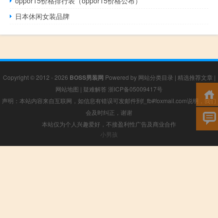
oppor15价格排行表（oppor15价格公布）
日本休闲女装品牌
Copyright © 2012 - 2026
BOSS男装网
Powered by
网站分类目录
|
精选推荐文章
|
网站地图
|
疑难解答
浙ICP备05009417号
声明：本站内容来自互联网，如信息有错误可发邮件到f_fb#foxmail.com说明，我们
会及时纠正，谢谢
本站仅为个人兴趣爱好，不接盈利性广告及商业合作
小男孩