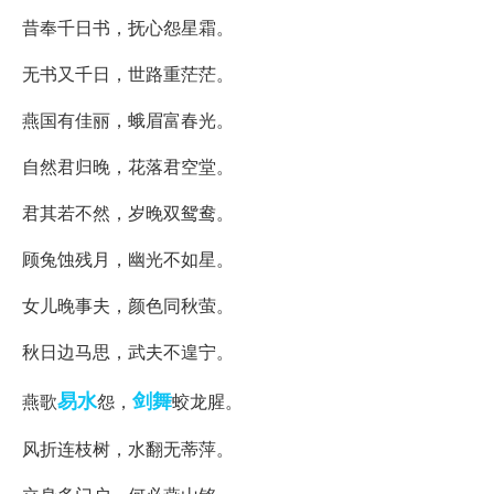
昔奉千日书，抚心怨星霜。
无书又千日，世路重茫茫。
燕国有佳丽，蛾眉富春光。
自然君归晚，花落君空堂。
君其若不然，岁晚双鸳鸯。
顾兔蚀残月，幽光不如星。
女儿晚事夫，颜色同秋萤。
秋日边马思，武夫不遑宁。
易水
剑舞
燕歌
怨，
蛟龙腥。
风折连枝树，水翻无蒂萍。