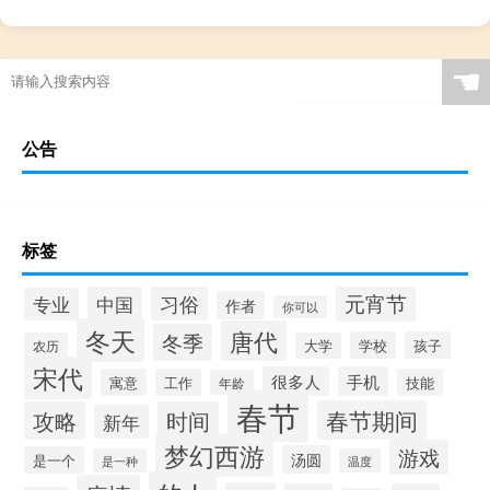
☚
公告
标签
元宵节
习俗
中国
专业
作者
你可以
冬天
唐代
冬季
学校
孩子
农历
大学
宋代
很多人
手机
寓意
工作
技能
年龄
春节
春节期间
攻略
时间
新年
梦幻西游
游戏
汤圆
是一个
是一种
温度