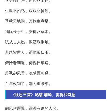
立身多门户，何必燕山铭。
生世不如鸟，双双比翼翎。
季秋天地闲，万物生意足。
我忧长于生，安得及草木。
试从古人愿，致酒歌秉烛。
燕赵皆世人，讵能长似玉。
俯怜老期近，仰视日车速。
萧飒御风君，魂梦愿相逐。
百年夜销半，端为重缨束。
《秋思三首》鲍溶 翻译、赏析和诗意
胡风吹雁翼，远没有别的人乡。