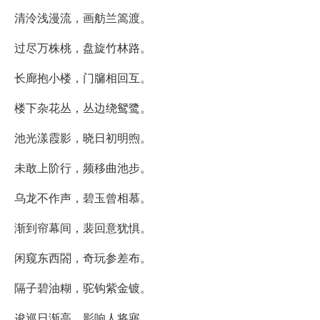
清泠浅漫流，画舫兰篙渡。
过尽万株桃，盘旋竹林路。
长廊抱小楼，门牖相回互。
楼下杂花丛，丛边绕鸳鹭。
池光漾霞影，晓日初明煦。
未敢上阶行，频移曲池步。
乌龙不作声，碧玉曾相慕。
渐到帘幕间，裴回意犹惧。
闲窥东西閤，奇玩参差布。
隔子碧油糊，驼钩紫金镀。
逡巡日渐高，影响人将寤。