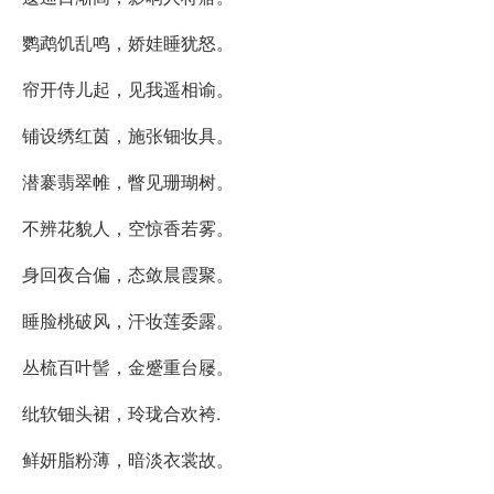
鹦鹉饥乱鸣，娇娃睡犹怒。
帘开侍儿起，见我遥相谕。
铺设绣红茵，施张钿妆具。
潜褰翡翠帷，瞥见珊瑚树。
不辨花貌人，空惊香若雾。
身回夜合偏，态敛晨霞聚。
睡脸桃破风，汗妆莲委露。
丛梳百叶髻，金蹙重台屦。
纰软钿头裙，玲珑合欢袴.
鲜妍脂粉薄，暗淡衣裳故。