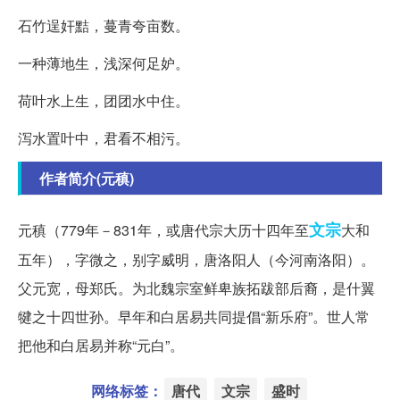
石竹逞奸黠，蔓青夸亩数。
一种薄地生，浅深何足妒。
荷叶水上生，团团水中住。
泻水置叶中，君看不相污。
作者简介(元稹)
文宗
元稹（779年－831年，或唐代宗大历十四年至
大和
五年），字微之，别字威明，唐洛阳人（今河南洛阳）。
父元宽，母郑氏。为北魏宗室鲜卑族拓跋部后裔，是什翼
犍之十四世孙。早年和白居易共同提倡“新乐府”。世人常
把他和白居易并称“元白”。
网络标签：
唐代
文宗
盛时