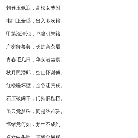
朝蕣玉佩迎，高松女萝附。
韦门正全盛，出入多欢裕。
甲第涨清池，鸣驺引朱辂。
广榭舞萎蕤，长筵宾杂厝。
青春讵几日，华实潜幽蠹。
秋月照潘郎，空山怀谢傅。
红楼嗟坏壁，金谷迷荒戍。
石压破阑干，门摧旧梐枑。
虽云觉梦殊，同是终难驻。
悰绪竟何如，棼丝不成絇.
卓女白头吟，阿娇金屋赋。