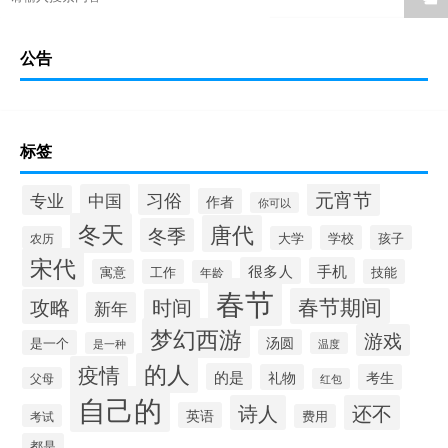
公告
标签
元宵节
习俗
中国
专业
作者
你可以
冬天
唐代
冬季
学校
孩子
农历
大学
宋代
很多人
手机
寓意
工作
技能
年龄
春节
春节期间
攻略
时间
新年
梦幻西游
游戏
汤圆
是一个
是一种
温度
的人
疫情
的是
礼物
考生
父母
红包
自己的
诗人
还不
英语
考试
费用
都是