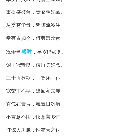
重璧盛姬台，青冢明妃墓。
尽委穷尘骨，皆随流波注。
幸有古如今，何劳缣比素。
盛时
况余当
，早岁谐如务。
诏册冠贤良，谏垣陈好恶。
三十再登朝，一登还一仆。
宠荣非不早，邅回亦云屡。
直气在膏肓，氛氲日沉痼。
不言意不快，快意言多忤。
忤诚人所贼，性亦天之付。