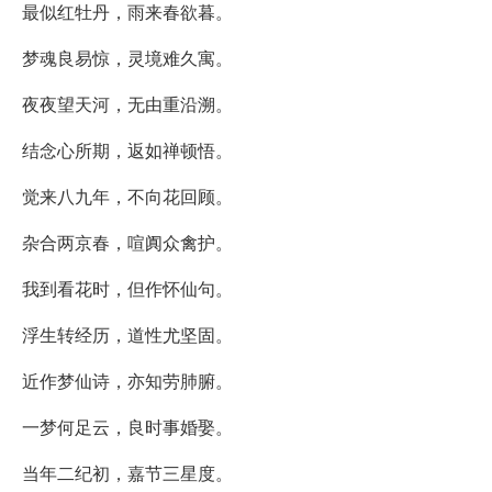
最似红牡丹，雨来春欲暮。
梦魂良易惊，灵境难久寓。
夜夜望天河，无由重沿溯。
结念心所期，返如禅顿悟。
觉来八九年，不向花回顾。
杂合两京春，喧阗众禽护。
我到看花时，但作怀仙句。
浮生转经历，道性尤坚固。
近作梦仙诗，亦知劳肺腑。
一梦何足云，良时事婚娶。
当年二纪初，嘉节三星度。