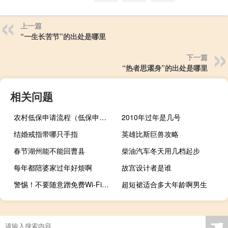
上一篇
“一生长苦节”的出处是哪里
下一篇
“热者思濯身”的出处是哪里
相关问题
农村低保申请流程（低保申请流程）
2010年过年是几号
结婚戒指带哪只手指
英雄比斯巨兽攻略
春节湖州能不能回曹县
柴油汽车冬天用几档起步
每年都陪婆家过年好烦啊
故宫设计者是谁
警惕！不要随意蹭免费Wi-Fi！ 到底什么情况呢
超短裙适合多大年龄啊男生
☚