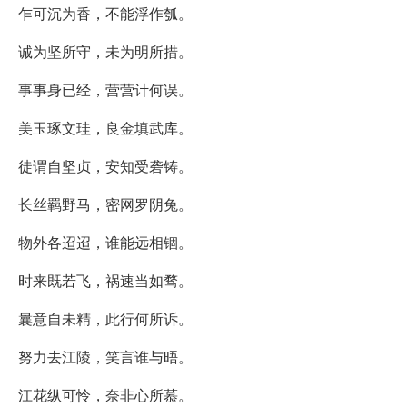
乍可沉为香，不能浮作瓠。
诚为坚所守，未为明所措。
事事身已经，营营计何误。
美玉琢文珪，良金填武库。
徒谓自坚贞，安知受砻铸。
长丝羁野马，密网罗阴兔。
物外各迢迢，谁能远相锢。
时来既若飞，祸速当如骛。
曩意自未精，此行何所诉。
努力去江陵，笑言谁与晤。
江花纵可怜，奈非心所慕。