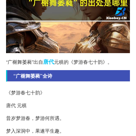
唐代
“广榭舞萎蕤”出自
元稹的《梦游春七十韵》。
“广榭舞萎蕤”全诗
《梦游春七十韵》
唐代 元稹
昔岁梦游春，梦游何所遇。
梦入深洞中，果遂平生趣。