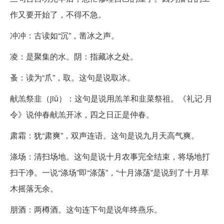
作又要开始了，不得不急。
冲冲：古读如“沉”，凿冰之声。
凌：是聚集的水。阴：指藏冰之处。
蚤：读为“爪”，取。这句是说取冰。
献羔祭韭（jiǔ）：这句是说用羔羊和韭菜祭祖。《礼记·月
令》说仲春献羔开冰，四之日正是仲春。
肃霜：犹“肃爽”，双声连语。这句是说九月天高气爽。
涤场：清扫场地。这句是说十月农事完全结束，将场地打
扫干净。一说“涤场”即“涤荡”，“十月涤荡”是说到了十月草
木摇落无余。
朋酒：两樽酒。这句连下句是说年终燕乐。