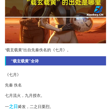
“载玄载黄”出自先秦佚名的《七月》。
“载玄载黄”全诗
《七月》
先秦 佚名
七月流火，九月授衣。
之日
一
觱发，二之日栗烈。