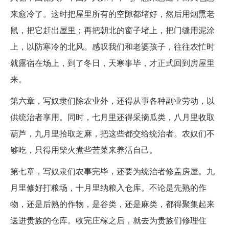
来愈冷了。这时把屋里所有的空隙都堵好，然后用烟熏老
鼠，把它赶出屋里；再把朝北的窗子堵上，把门缝用泥涂
上，以防寒冷的北风。感叹我们和老婆孩子，往往农忙时
就露宿在场上，到了冬日，天寒事毕，才正式回到房屋里
来。
第六章，写奴隶们除农业外，还得从事各种副业劳动，以
供统治者享用。同时，七月里还得采摘瓜类，八月里收取
葫芦，九月里拾取芝麻，把这些都交给统治者。农奴们不
够吃，只得用柴火煮些苦菜来养活自己。
第七章，写奴隶们农事完毕，还要为统治者修盖房屋。九
月里修好打粮场，十月里纳粮入仓库。不论是先熟的作
物，还是后熟的作物，是谷类，还是麻类，都得聚集起来
送进贵族的仓库。收完庄稼之后，就去为贵族们修理住