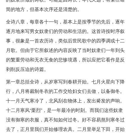
简的地方，但基本次序还是清楚的。
全诗八章，每章各十一句，基本上是按季节的先后，逐年
逐月地来写男女奴隶们的劳动和生活的。这首诗按时序叙
事，很象是一首农历诗，类似后世民歌中的四季调或十二
月歌。但由于它所叙述的内容反映了当时奴隶们一年到头
的繁重劳动和无衣无食的悲惨境遇，所以应把它看作是反
剥削反压迫的诗篇。
第一章总括全诗，从岁寒写到春耕开始。七月火星向下降
行，八月将裁制冬衣的工作交给妇女们去做，以备御冬。
十一月天气寒冷了，北风刮在物体上，发出觱发的声响。
十二月寒风“栗烈”，是一年最冷的时刻。而我们这些奴隶
没有御寒的衣服，真不知如何过冬。好不容易熬到寒冬过
去了，正月里我们开始修理农具。二月里举足下田，开始