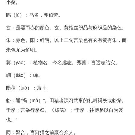
小桑。
鵙（jú）：鸟名，即伯劳。
玄：是黑而赤的颜色。玄、黄指丝织品与麻织品的染色。
朱：赤色。阳：鲜明。以上二句言染色有玄有黄有朱，而
朱色尤为鲜明。
葽（yāo）：植物名，今名远志。秀葽：言远志结实。
蜩（tiáo）：蝉。
陨萚（tuò）：落叶。
貉：通“祃（mà）”。田猎者演习武事的礼叫祃祭或貉祭。
于貉：言举行貉祭。《郑笺》：“于貉，往博貉以自为裘
也。”
同：聚合，言狩猎之前聚合众人。