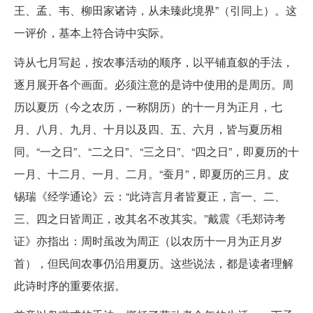
王、孟、韦、柳田家诸诗，从未臻此境界”（引同上）。这
一评价，基本上符合诗中实际。
诗从七月写起，按农事活动的顺序，以平铺直叙的手法，
逐月展开各个画面。必须注意的是诗中使用的是周历。周
历以夏历（今之农历，一称阴历）的十一月为正月，七
月、八月、九月、十月以及四、五、六月，皆与夏历相
同。“一之日”、“二之日”、“三之日”、“四之日”，即夏历的十
一月、十二月、一月、二月。“蚕月”，即夏历的三月。皮
锡瑞《经学通论》云：“此诗言月者皆夏正，言一、二、
三、四之日皆周正，改其名不改其实。”戴震《毛郑诗考
证》亦指出：周时虽改为周正（以农历十一月为正月岁
首），但民间农事仍沿用夏历。这些说法，都是读者理解
此诗时序的重要依据。