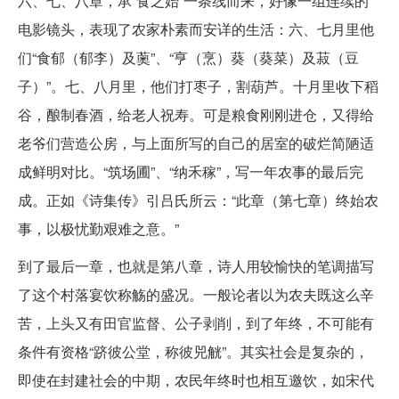
六、七、八章，承“食之始”一条线而来，好像一组连续的
电影镜头，表现了农家朴素而安详的生活：六、七月里他
们“食郁（郁李）及薁”、“亨（烹）葵（葵菜）及菽（豆
子）”。七、八月里，他们打枣子，割葫芦。十月里收下稻
谷，酿制春酒，给老人祝寿。可是粮食刚刚进仓，又得给
老爷们营造公房，与上面所写的自己的居室的破烂简陋适
成鲜明对比。“筑场圃”、“纳禾稼”，写一年农事的最后完
成。正如《诗集传》引吕氏所云：“此章（第七章）终始农
事，以极忧勤艰难之意。”
到了最后一章，也就是第八章，诗人用较愉快的笔调描写
了这个村落宴饮称觞的盛况。一般论者以为农夫既这么辛
苦，上头又有田官监督、公子剥削，到了年终，不可能有
条件有资格“跻彼公堂，称彼兕觥”。其实社会是复杂的，
即使在封建社会的中期，农民年终时也相互邀饮，如宋代