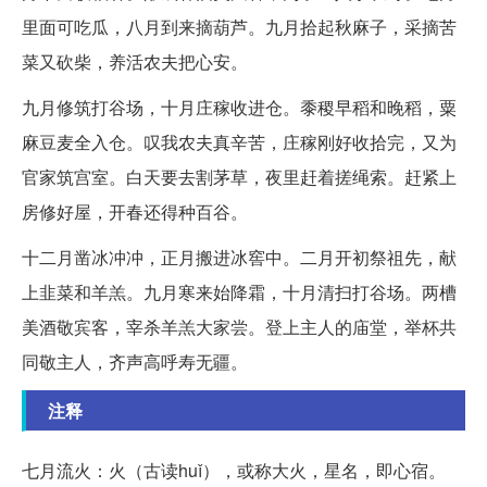
里面可吃瓜，八月到来摘葫芦。九月拾起秋麻子，采摘苦
菜又砍柴，养活农夫把心安。
九月修筑打谷场，十月庄稼收进仓。黍稷早稻和晚稻，粟
麻豆麦全入仓。叹我农夫真辛苦，庄稼刚好收拾完，又为
官家筑宫室。白天要去割茅草，夜里赶着搓绳索。赶紧上
房修好屋，开春还得种百谷。
十二月凿冰冲冲，正月搬进冰窖中。二月开初祭祖先，献
上韭菜和羊羔。九月寒来始降霜，十月清扫打谷场。两槽
美酒敬宾客，宰杀羊羔大家尝。登上主人的庙堂，举杯共
同敬主人，齐声高呼寿无疆。
注释
七月流火：火（古读huǐ），或称大火，星名，即心宿。