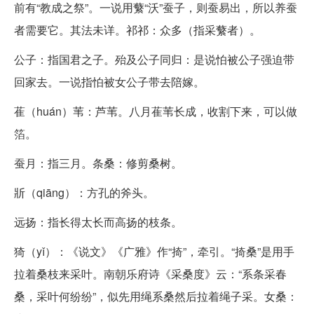
前有“教成之祭”。一说用蘩“沃”蚕子，则蚕易出，所以养蚕
者需要它。其法未详。祁祁：众多（指采蘩者）。
公子：指国君之子。殆及公子同归：是说怕被公子强迫带
回家去。一说指怕被女公子带去陪嫁。
萑（huán）苇：芦苇。八月萑苇长成，收割下来，可以做
箔。
蚕月：指三月。条桑：修剪桑树。
斨（qiāng）：方孔的斧头。
远扬：指长得太长而高扬的枝条。
猗（yǐ）：《说文》《广雅》作“掎”，牵引。“掎桑”是用手
拉着桑枝来采叶。南朝乐府诗《采桑度》云：“系条采春
桑，采叶何纷纷”，似先用绳系桑然后拉着绳子采。女桑：