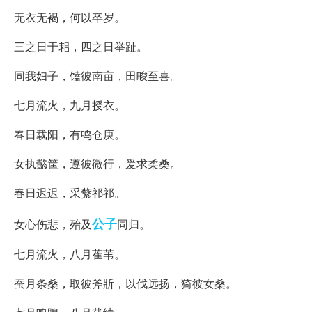
无衣无褐，何以卒岁。
三之日于耜，四之日举趾。
同我妇子，馌彼南亩，田畯至喜。
七月流火，九月授衣。
春日载阳，有鸣仓庚。
女执懿筐，遵彼微行，爰求柔桑。
春日迟迟，采蘩祁祁。
公子
女心伤悲，殆及
同归。
七月流火，八月萑苇。
蚕月条桑，取彼斧斨，以伐远扬，猗彼女桑。