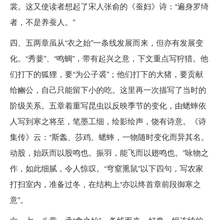
裳。这又使读者想起了宋人张俞的《蚕妇》诗：“遍身罗绮
者，不是养蚕人。”
四、五两章虽从“衣之始”一条线发展而来，但亦有发展变
化。“秀葽”、“鸣蜩”，带有起兴之意，下文重点写狩猎。他
们打下的狐狸，要“为公子裘”；他们打下的大猪，要贡献
给豳公，自己只能留下小的吃。这里再一次描写了当时的
阶级关系。五章着重写昆虫以反映季节的变化，由蟋蟀依
人写到寒之将至，笔墨工细，绘影绘声，饶有诗意。《诗
集传》云：“斯螽、莎鸡、蟋蟀，一物随时变化而异其名。
动股，始跃而以股鸣也。振羽，能飞而以翅鸣也。”咏物之
作，如此细腻，令人惊叹。“穹窒熏鼠”以下四句，写农家
打扫室内，准备过冬，在结构上“亦以终首章前段御寒之
意”。