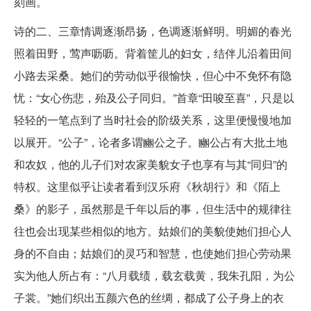
刻画。
诗的二、三章情调逐渐昂扬，色调逐渐鲜明。明媚的春光
照着田野，莺声呖呖。背着筐儿的妇女，结伴儿沿着田间
小路去采桑。她们的劳动似乎很愉快，但心中不免怀有隐
忧：“女心伤悲，殆及公子同归。”首章“田唆至喜”，只是以
轻轻的一笔点到了当时社会的阶级关系，这里便慢慢地加
以展开。“公子”，论者多谓豳公之子。豳公占有大批土地
和农奴，他的儿子们对农家美貌女子也享有与其“同归”的
特权。这里似乎让读者看到汉乐府《秋胡行》和《陌上
桑》的影子，虽然那是千年以后的事，但生活中的规律往
往也会出现某些相似的地方。姑娘们的美貌使她们担心人
身的不自由；姑娘们的灵巧和智慧，也使她们担心劳动果
实为他人所占有：“八月载绩，载玄载黄，我朱孔阳，为公
子裳。”她们织出五颜六色的丝绸，都成了公子身上的衣