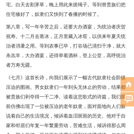
宅。白天去割茅草，晚上用此来搓绳子。等到替贵族们把
住宅修好了，奴隶们又快到了春播的时候了。
第八章，写一年辛苦之后，还要大办酒宴，为统治者庆贺
祝寿。十二月去凿冰，正月里藏入冰窖，以供来年夏天统
治者消暑之用。等到农事已毕，打谷场已清扫干净，就大
杀羔羊，大办酒宴，还得举着酒杯，登上公堂，高呼统治
者万寿无疆。
《七月》这首长诗，向我们展示了一幅古代奴隶社会阶级
压迫的图画。男女奴隶们一年到头无休止的劳动，结果都
被贵族们剥夺得一干二净。读着这悲歌式的诗篇，我们眼
前仿佛出现了一位被压迫的老年奴隶，面对面地向人们叙
说着自己的生活境况，倾诉着血泪斑斑的历史。他对于自
家和邻居们年复一年繁重劳动，苦难生活，倾诉得那么周